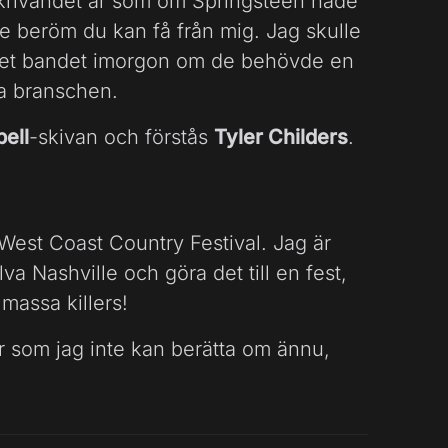
tskrivandet är som om Springsteen hade
te beröm du kan få från mig. Jag skulle
 det bandet imorgon om de behövde en
la branschen.
bell
-skivan och förstås
Tyler Childers
.
r West Coast Country Festival. Jag är
lva Nashville och göra det till en fest,
 massa killers!
r som jag inte kan berätta om ännu,