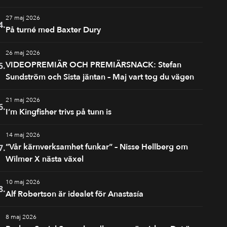
27 maj 2026
4.
På turné med Baxter Dury
26 maj 2026
VIDEOPREMIÄR OCH PREMIÄRSNACK: Stefan
5.
Sundström och Sista jäntan – Maj vart tog du vägen
21 maj 2026
6.
I’m Kingfisher trivs på tunn is
14 maj 2026
”Vår kärnverksamhet funkar” – Nisse Hellberg om
7.
Wilmer X nästa växel
10 maj 2026
8.
Alf Robertson är idealet för Anastasía
8 maj 2026