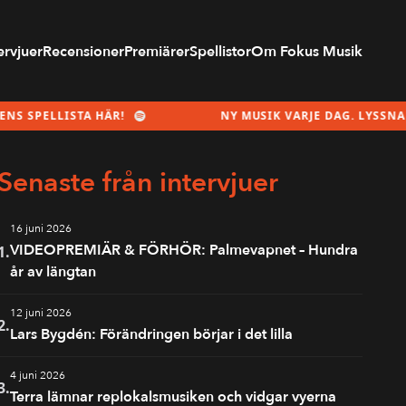
ervjuer
Recensioner
Premiärer
Spellistor
Om Fokus Musik
A HÄR!
NY MUSIK VARJE DAG. LYSSNA PÅ MÅNADEN
Senaste från intervjuer
16 juni 2026
VIDEOPREMIÄR & FÖRHÖR: Palmevapnet – Hundra
1.
år av längtan
12 juni 2026
2.
Lars Bygdén: Förändringen börjar i det lilla
4 juni 2026
3.
Terra lämnar replokalsmusiken och vidgar vyerna