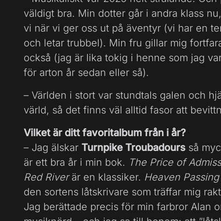
väldigt bra. Min dotter går i andra klass nu
vi när vi ger oss ut på äventyr (vi har en t
och letar trubbel). Min fru gillar mig fortf
också (jag är lika tokig i henne som jag v
för arton år sedan eller så).
– Världen i stort var stundtals galen och hj
värld, så det finns väl alltid fasor att bevit
Vilket är ditt favoritalbum från i år?
– Jag älskar
Turnpike Troubadours
så myck
är ett bra år i min bok.
The Price of Admis
Red River
är en klassiker.
Heaven Passing
den sortens låtskrivare som träffar mig rakt
Jag berättade precis för min farbror Alan 