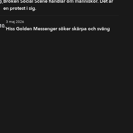
Broken Social Scene handlar om människor. Det är
9.
en protest i sig.
3 maj 2026
10.
Hiss Golden Messenger söker skärpa och sväng