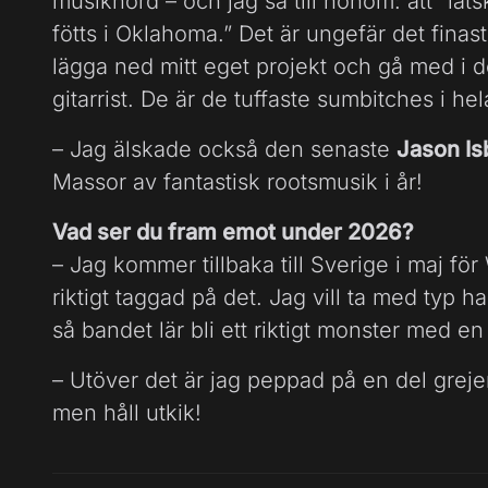
musiknörd – och jag sa till honom: att ”lå
fötts i Oklahoma.” Det är ungefär det finas
lägga ned mitt eget projekt och gå med i
gitarrist. De är de tuffaste sumbitches i he
– Jag älskade också den senaste
Jason Is
Massor av fantastisk rootsmusik i år!
Vad ser du fram emot under 2026?
– Jag kommer tillbaka till Sverige i maj fö
riktigt taggad på det. Jag vill ta med typ ha
så bandet lär bli ett riktigt monster med en
– Utöver det är jag peppad på en del greje
men håll utkik!