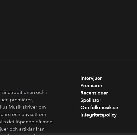
Intervjuer
Premiärer
nzinetraditionen och i
Recensioner
juer, premiärer,
Spellistor
Fokus Musik skriver om
Om folkmusik.se
genre och oavsett om
Integritetspolicy
fylls det löpande på med
juer och artiklar från
ån andra sammanhang.