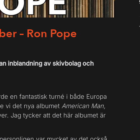
ber – Ron Pope
an inblandning av skivbolag och
orde en fantastisk turné i både Europa
te vi det nya albumet
American Man,
över. Jag tycker att det här albumet är
h personligen var mycket av det också