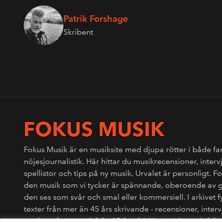
Patrik Forshage
Skribent
Fokus Musik är en musiksite med djupa rötter i både fa
nöjesjournalistik. Här hittar du musikrecensioner, interv
spellistor och tips på ny musik. Urvalet är personligt. 
den musik som vi tycker är spännande, oberoende av 
den ses som svår och smal eller kommersiell. I arkivet 
texter från mer än 45 års skrivande - recensioner, interv
punkens fanzinetid, från 25 år på Nöjesguiden och fr