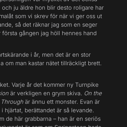
, och ju äldre hon blir desto roligare har
emalåt som vi skrev för när vi ger oss ut
arande, så det räknar jag som en seger
ar första gången jag höll hennes hand
ärtskärande i år, men det är en stor
tna om man kastar nätet tillräckligt brett.
et. Varje år det kommer ny Turnpike
sion
är verkligen en grym skiva.
On the
 Through
är ännu ett monster. Evan är
 i hjärtat, berättandet är så levande.
om de här grabbarna – han är en seriös