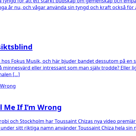
iga tyngd för att ett starkt budskap om gemenskap och empa
ga år nu, och vågar använda sin tyngd och kraft också fö
iktsblind
 hos Fokus Musik, och här bjuder bandet dessutom på en spe
 så minnesvärd eller intressant som man själv trodde? Eller
nalen […]
l Me If I’m Wrong
airobi och Stockholm har Toussaint Chizas nya video premi
 sitt riktiga namn använder Toussaint Chiza hela sin musi