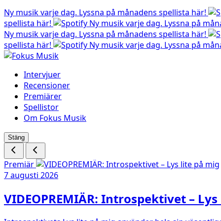
Ny musik varje dag. Lyssna på månadens spellista här!
spellista här!
Ny musik varje dag. Lyssna på måna
Ny musik varje dag. Lyssna på månadens spellista här!
spellista här!
Ny musik varje dag. Lyssna på måna
Intervjuer
Recensioner
Premiärer
Spellistor
Om Fokus Musik
Stäng
Premiär
7 augusti 2026
VIDEOPREMIÄR: Introspektivet – Lys 