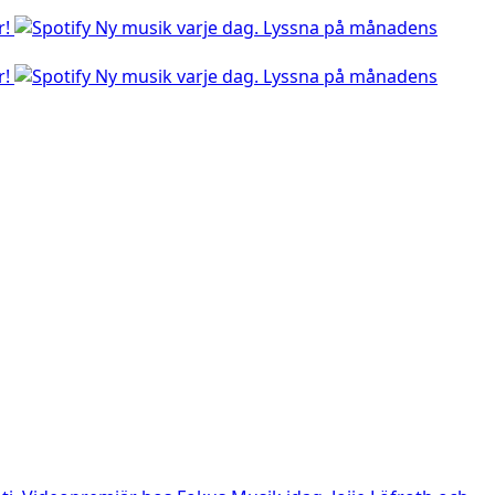
r!
Ny musik varje dag. Lyssna på månadens
r!
Ny musik varje dag. Lyssna på månadens