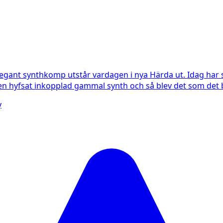
legant synthkomp utstår vardagen i nya Härda ut. Idag har
 en hyfsat inkopplad gammal synth och så blev det som det b