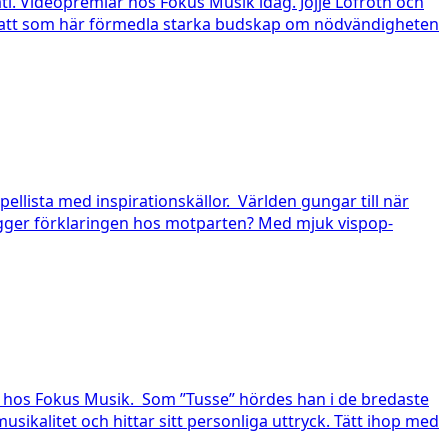
ti. Videopremiär hos Fokus Musik idag. Jojje Löfroth och
r att som här förmedla starka budskap om nödvändigheten
llista med inspirationskällor. Världen gungar till när
 ligger förklaringen hos motparten? Med mjuk vispop-
är hos Fokus Musik. Som ”Tusse” hördes han i de bredaste
kalitet och hittar sitt personliga uttryck. Tätt ihop med