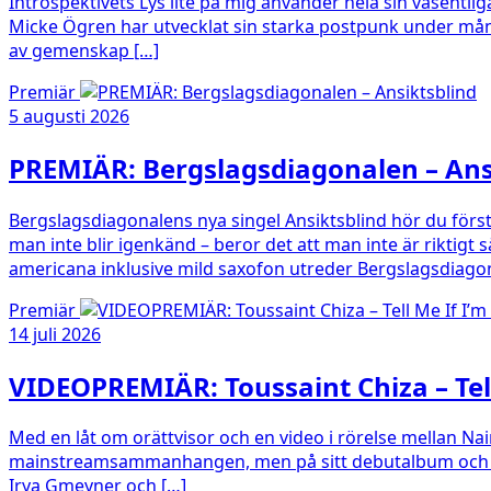
Introspektivets Lys lite på mig använder hela sin väsentl
Micke Ögren har utvecklat sin starka postpunk under mån
av gemenskap […]
Premiär
5 augusti 2026
PREMIÄR: Bergslagsdiagonalen – Ans
Bergslagsdiagonalens nya singel Ansiktsblind hör du först
man inte blir igenkänd – beror det att man inte är riktigt
americana inklusive mild saxofon utreder Bergslagsdiago
Premiär
14 juli 2026
VIDEOPREMIÄR: Toussaint Chiza – Tel
Med en låt om orättvisor och en video i rörelse mellan N
mainstreamsammanhangen, men på sitt debutalbum och under
Irya Gmeyner och […]