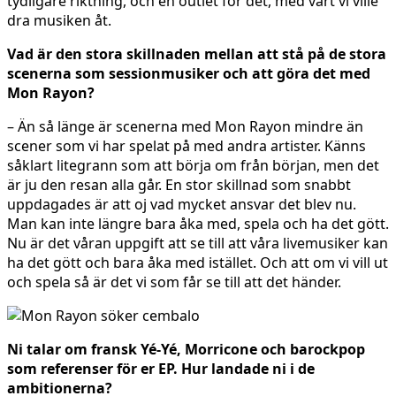
tydligare riktning, och en outlet för det, med vart vi ville
dra musiken åt.
Vad är den stora skillnaden mellan att stå på de stora
scenerna som sessionmusiker och att göra det med
Mon Rayon?
– Än så länge är scenerna med Mon Rayon mindre än
scener som vi har spelat på med andra artister. Känns
såklart litegrann som att börja om från början, men det
är ju den resan alla går. En stor skillnad som snabbt
uppdagades är att oj vad mycket ansvar det blev nu.
Man kan inte längre bara åka med, spela och ha det gött.
Nu är det våran uppgift att se till att våra livemusiker kan
ha det gött och bara åka med istället. Och att om vi vill ut
och spela så är det vi som får se till att det händer.
Ni talar om fransk Yé-Yé, Morricone och barockpop
som referenser för er EP. Hur landade ni i de
ambitionerna?