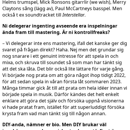
Helms trumspel, Mick Ronsons gitarrlir (we wish), Merry
Claytons sång (lägg av), Paul McCartneys basspel. Men
också t ex soundtracket till
Interstellar
.
Ni delegerar ingenting avseende era inspelningar
ända fram till mastering. Är ni kontrollfreaks?
– Vi delegerar inte ens mastering, ifall det kanske ger dig
svaret på frågan direkt? Haha. Nej men det grundar sig
nog snarare i ett genuint intresse för att spela in och
mixa, och skruva till soundet så som man har tänkt sig
att det ska låta. Det blir också lite lättare för varje gång.
Vi började nog prata om att göra något ihop tidigt 2022,
för att sedan spela in våran första låt sommaren 2023.
Många timmar gick åt till att prata om hela idéer innan vi
började spela in musik. Därför kändes det helt enkelt
enklare att göra det själv och försöka uppnå visionerna
vi hade pratat fram, istället för att superluddigt försöka
krysta fram vad man tänkt sig till någon annan.
DIY-anda, nämner er bio. Men DIY brukar väl