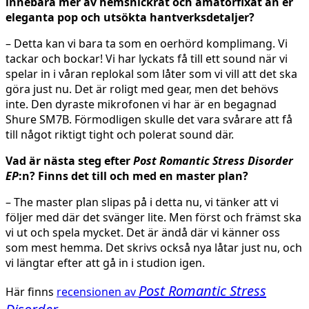
innebära mer av hemsnickrat och amatörfixat än er
eleganta pop och utsökta hantverksdetaljer?
– Detta kan vi bara ta som en oerhörd komplimang. Vi
tackar och bockar! Vi har lyckats få till ett sound när vi
spelar in i våran replokal som låter som vi vill att det ska
göra just nu. Det är roligt med gear, men det behövs
inte. Den dyraste mikrofonen vi har är en begagnad
Shure SM7B. Förmodligen skulle det vara svårare att få
till något riktigt tight och polerat sound där.
Vad är nästa steg efter
Post Romantic Stress Disorder
EP
:n? Finns det till och med en master plan?
– The master plan slipas på i detta nu, vi tänker att vi
följer med där det svänger lite. Men först och främst ska
vi ut och spela mycket. Det är ändå där vi känner oss
som mest hemma. Det skrivs också nya låtar just nu, och
vi längtar efter att gå in i studion igen.
Post Romantic Stress
Här finns
recensionen av