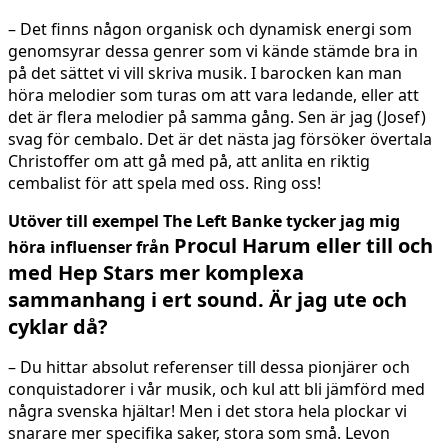
– Det finns någon organisk och dynamisk energi som
genomsyrar dessa genrer som vi kände stämde bra in
på det sättet vi vill skriva musik. I barocken kan man
höra melodier som turas om att vara ledande, eller att
det är flera melodier på samma gång. Sen är jag (Josef)
svag för cembalo. Det är det nästa jag försöker övertala
Christoffer om att gå med på, att anlita en riktig
cembalist för att spela med oss. Ring oss!
Utöver till exempel The Left Banke tycker jag mig
Procul Harum eller till och
höra influenser från
med
Hep Stars mer komplexa
sammanhang i ert sound. Är jag ute och
cyklar då?
– Du hittar absolut referenser till dessa pionjärer och
conquistadorer i vår musik, och kul att bli jämförd med
några svenska hjältar! Men i det stora hela plockar vi
snarare mer specifika saker, stora som små. Levon