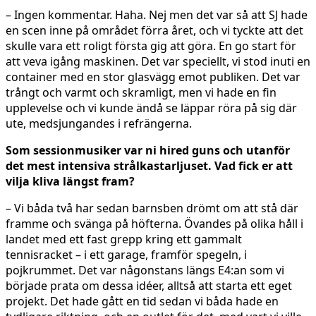
– Ingen kommentar. Haha. Nej men det var så att SJ hade
en scen inne på området förra året, och vi tyckte att det
skulle vara ett roligt första gig att göra. En go start för
att veva igång maskinen. Det var speciellt, vi stod inuti en
container med en stor glasvägg emot publiken. Det var
trångt och varmt och skramligt, men vi hade en fin
upplevelse och vi kunde ändå se läppar röra på sig där
ute, medsjungandes i refrängerna.
Som sessionmusiker var ni hired guns och utanför
det mest intensiva strålkastarljuset. Vad fick er att
vilja kliva längst fram?
– Vi båda två har sedan barnsben drömt om att stå där
framme och svänga på höfterna. Övandes på olika håll i
landet med ett fast grepp kring ett gammalt
tennisracket – i ett garage, framför spegeln, i
pojkrummet. Det var någonstans längs E4:an som vi
började prata om dessa idéer, alltså att starta ett eget
projekt. Det hade gått en tid sedan vi båda hade en