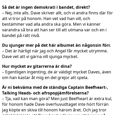
Så det är ingen demokrati i bandet, direkt?
– Nej, inte alls. Dave skriver allt, och vi andra finns där för
att vi tror på honom. Han vet vad han vill, och
bestämmer vad alla andra ska göra. Men vi känner
varandra så bra att han ser till att utmana var och en i
bandet på rätt nivå.
Du sjunger mer på det här albumet än någonsin förr.
– Det är härligt när jag och Angel får mycket utrymme.
Dave vet att vi gärna vill sjunga mycket.
Hur mycket av gitarrerna är dina?
– Egentligen ingenting, de är väldigt mycket Daves, även
om han kastar åt mig en del grejor att spela.
Är ni bekväma med de ständiga Captain Beefheart-,
Talking Heads- och afropopjämförelserna?
– Tja, vad kan man göra? Men just Beefheart är extra kul,
för honom hade Dave överhuvudtaget inte hört förrän
jag köpte en skiva till honom härom året. Och jag tror