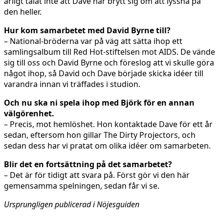
ärligt talat inte att Dave har brytt sig om att lyssna på
den heller.
Hur kom samarbetet med David Byrne till?
– National-bröderna var på väg att sätta ihop ett
samlingsalbum till Red Hot-stiftelsen mot AIDS. De vände
sig till oss och David Byrne och föreslog att vi skulle göra
något ihop, så David och Dave började skicka idéer till
varandra innan vi träffades i studion.
Och nu ska ni spela ihop med Björk för en annan
välgörenhet.
– Precis, mot hemlöshet. Hon kontaktade Dave för ett år
sedan, eftersom hon gillar The Dirty Projectors, och
sedan dess har vi pratat om olika idéer om samarbeten.
Blir det en fortsättning på det samarbetet?
– Det är för tidigt att svara på. Först gör vi den här
gemensamma spelningen, sedan får vi se.
Ursprungligen publicerad i Nöjesguiden