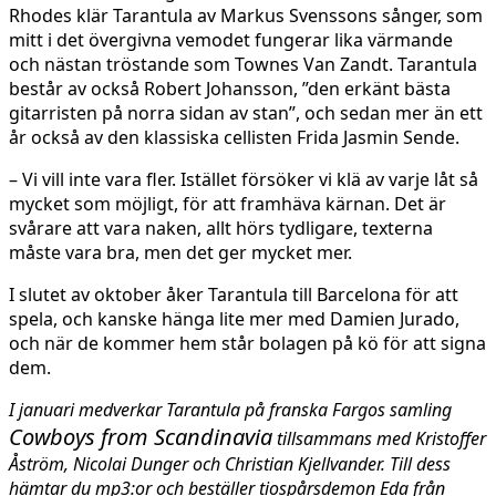
Rhodes klär Tarantula av Markus Svenssons sånger, som
mitt i det övergivna vemodet fungerar lika värmande
och nästan tröstande som Townes Van Zandt. Tarantula
består av också Robert Johansson, ”den erkänt bästa
gitarristen på norra sidan av stan”, och sedan mer än ett
år också av den klassiska cellisten Frida Jasmin Sende.
– Vi vill inte vara fler. Istället försöker vi klä av varje låt så
mycket som möjligt, för att framhäva kärnan. Det är
svårare att vara naken, allt hörs tydligare, texterna
måste vara bra, men det ger mycket mer.
I slutet av oktober åker Tarantula till Barcelona för att
spela, och kanske hänga lite mer med Damien Jurado,
och när de kommer hem står bolagen på kö för att signa
dem.
I januari medverkar Tarantula på franska Fargos samling
Cowboys from Scandinavia
tillsammans med Kristoffer
Åström, Nicolai Dunger och Christian Kjellvander. Till dess
hämtar du mp3:or och beställer tiospårsdemon Eda från