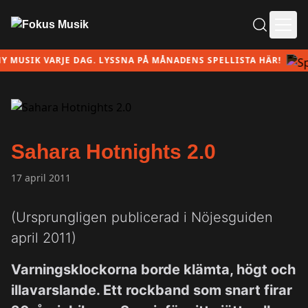
Ope
 VARJE DAG. LYSSNA PÅ MÅNADENS SPELLISTA HÄR!
Sahara Hotnights 2.0
17 april 2011
(Ursprungligen publicerad i Nöjesguiden
april 2011)
Varningsklockorna borde klämta, högt och
illavarslande. Ett rockband som snart firar