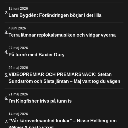
12 juni 2026
2.
Lars Bygdén: Förändringen börjar i det lilla
4 juni 2026
3.
Terra lämnar replokalsmusiken och vidgar vyerna
27 maj 2026
4.
På turné med Baxter Dury
26 maj 2026
5.
VIDEOPREMIÄR OCH PREMIÄRSNACK: Stefan
Sundström och Sista jäntan – Maj vart tog du vägen
21 maj 2026
6.
I’m Kingfisher trivs på tunn is
14 maj 2026
7.
”Vår kärnverksamhet funkar” – Nisse Hellberg om
Wilmer X nästa växel