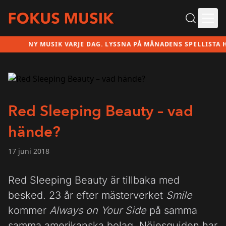
Ope
NY MUSIK VARJE DAG. LYSSNA PÅ MÅNADENS SPELLISTA HÄR
Red Sleeping Beauty – vad
hände?
17 juni 2018
Red Sleeping Beauty är tillbaka med
besked. 23 år efter mästerverket
Smile
kommer
Always on Your Side
på samma
samma amerikanska bolag. Nöjesguiden har