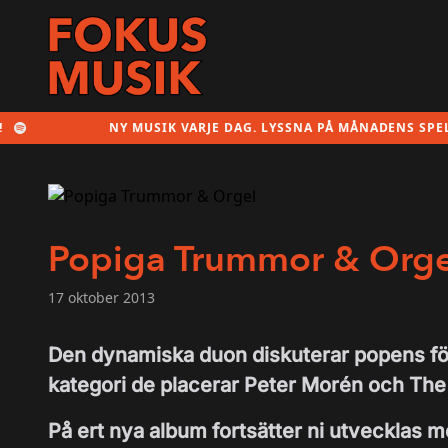
NY MUSIK VARJE DAG. LYSSNA PÅ MÅNADENS SPELLISTA 
Popiga Trummor & Orge
17 oktober 2013
Den dynamiska duon diskuterar popens förd
kategori de placerar Peter Morén och The
På ert nya album fortsätter ni utvecklas m