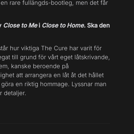
a en rare fullängds-bootleg, men det får
av
Close to Me
i
Close to Home
. Ska den
står hur viktiga The Cure har varit för
gat till grund för vårt eget låtskrivande,
a dem, kanske beroende på
het att arrangera en låt åt det hållet
att göra en riktig hommage. Lyssnar man
 detaljer.