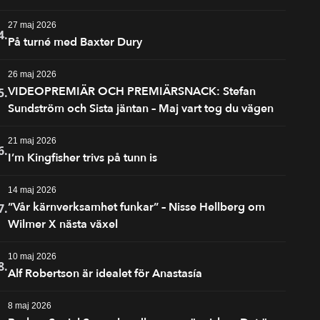
27 maj 2026
4.
På turné med Baxter Dury
26 maj 2026
VIDEOPREMIÄR OCH PREMIÄRSNACK: Stefan
5.
Sundström och Sista jäntan – Maj vart tog du vägen
21 maj 2026
6.
I’m Kingfisher trivs på tunn is
14 maj 2026
”Vår kärnverksamhet funkar” – Nisse Hellberg om
7.
Wilmer X nästa växel
10 maj 2026
8.
Alf Robertson är idealet för Anastasía
8 maj 2026