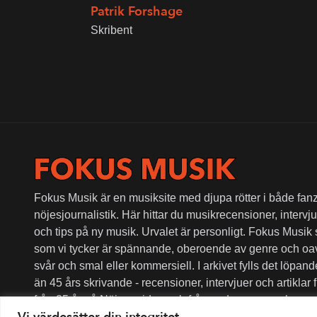
Patrik Forshage
Skribent
Fokus Musik är en musiksite med djupa rötter i både fanz
nöjesjournalistik. Här hittar du musikrecensioner, intervjue
och tips på ny musik. Urvalet är personligt. Fokus Musik
som vi tycker är spännande, oberoende av genre och oa
svår och smal eller kommersiell. I arkivet fylls det löpan
än 45 års skrivande - recensioner, intervjuer och artiklar
från 25 år på Nöjesguiden och från andra sammanhang.