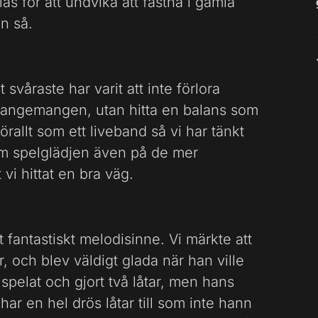
s för att undvika att fastna i gamla
än så.
svåraste har varit att inte förlora
 arrangemangen, utan hitta en balans som
förallt som ett liveband så vi har tänkt
ram spelglädjen även på de mer
vi hittat en bra väg.
t fantastiskt melodisinne. Vi märkte att
, och blev väldigt glada när han ville
 spelat och gjort två låtar, men hans
ar en hel drös låtar till som inte hann