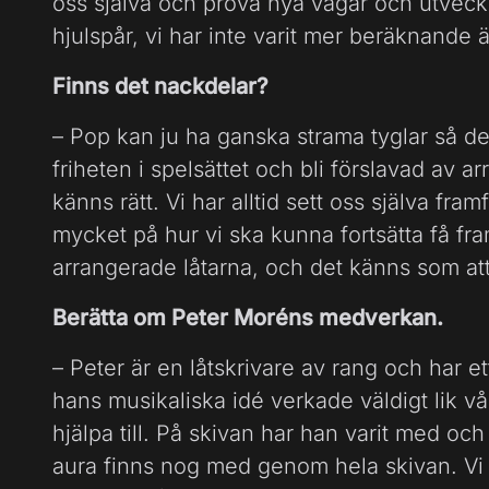
oss själva och pröva nya vägar och utveckla
hjulspår, vi har inte varit mer beräknande 
Finns det nackdelar?
– Pop kan ju ha ganska strama tyglar så det 
friheten i spelsättet och bli förslavad av
känns rätt. Vi har alltid sett oss själva fram
mycket på hur vi ska kunna fortsätta få f
arrangerade låtarna, och det känns som att 
Berätta om Peter Moréns medverkan.
– Peter är en låtskrivare av rang och har et
hans musikaliska idé verkade väldigt lik vår
hjälpa till. På skivan har han varit med och
aura finns nog med genom hela skivan. Vi h