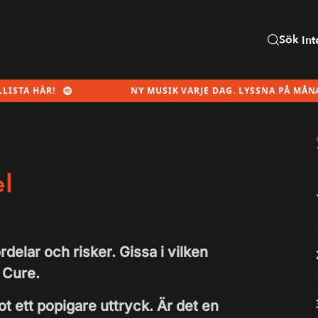
Sök
Int
HÄR!
NY MUSIK VARJE DAG. LYSSNA PÅ MÅNADENS 
l
elar och risker. Gissa i vilken
 Cure.
ot ett popigare uttryck. Är det en