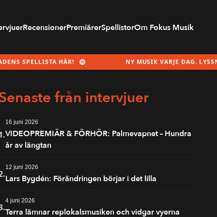
ervjuer
Recensioner
Premiärer
Spellistor
Om Fokus Musik
SPELLISTA HÄR!
NY MUSIK VARJE DAG. LYSSNA PÅ 
Senaste från intervjuer
16 juni 2026
VIDEOPREMIÄR & FÖRHÖR: Palmevapnet – Hundra
1.
år av längtan
12 juni 2026
2.
Lars Bygdén: Förändringen börjar i det lilla
4 juni 2026
3.
Terra lämnar replokalsmusiken och vidgar vyerna