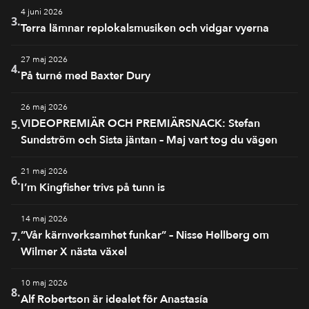
4 juni 2026
3.
Terra lämnar replokalsmusiken och vidgar vyerna
27 maj 2026
4.
På turné med Baxter Dury
26 maj 2026
VIDEOPREMIÄR OCH PREMIÄRSNACK: Stefan
5.
Sundström och Sista jäntan – Maj vart tog du vägen
21 maj 2026
6.
I’m Kingfisher trivs på tunn is
14 maj 2026
”Vår kärnverksamhet funkar” – Nisse Hellberg om
7.
Wilmer X nästa växel
10 maj 2026
8.
Alf Robertson är idealet för Anastasía