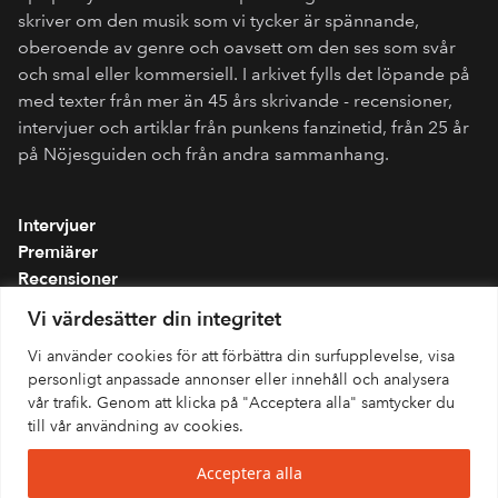
skriver om den musik som vi tycker är spännande,
oberoende av genre och oavsett om den ses som svår
och smal eller kommersiell. I arkivet fylls det löpande på
med texter från mer än 45 års skrivande - recensioner,
intervjuer och artiklar från punkens fanzinetid, från 25 år
på Nöjesguiden och från andra sammanhang.
Intervjuer
Premiärer
Recensioner
Spellistor
Vi värdesätter din integritet
Om folkmusik.se
Vi använder cookies för att förbättra din surfupplevelse, visa
Integritetspolicy
personligt anpassade annonser eller innehåll och analysera
vår trafik. Genom att klicka på "Acceptera alla" samtycker du
till vår användning av cookies.
Acceptera alla