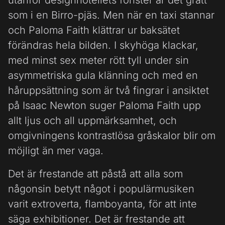
utanför designhotellets fönster är det grått
som i en Birro-pjäs. Men när en taxi stannar
och Paloma Faith klättrar ur baksätet
förändras hela bilden. I skyhöga klackar,
med minst sex meter rött tyll under sin
asymmetriska gula klänning och med en
håruppsättning som är två fingrar i ansiktet
på Isaac Newton suger Paloma Faith upp
allt ljus och all uppmärksamhet, och
omgivningens kontrastlösa gråskalor blir om
möjligt än mer vaga.
Det är frestande att påstå att alla som
någonsin betytt något i populärmusiken
varit extroverta, flamboyanta, för att inte
säga exhibitioner. Det är frestande att