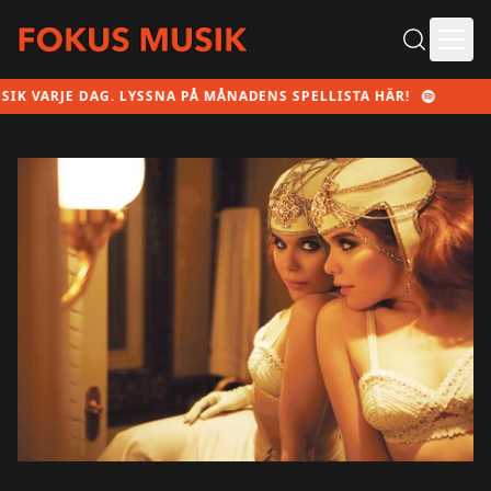
Ope
 DAG. LYSSNA PÅ MÅNADENS SPELLISTA HÄR!
NY MU