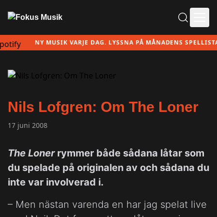
Ope
NY MUSIK VARJE DAG. LYSSNA PÅ MÅNADENS SPELLISTA H
Nils Lofgren: Om The Loner
17 juni 2008
The Loner
rymmer både sådana låtar som
du spelade på originalen av och sådana du
inte var involverad i.
– Men nästan varenda en har jag spelat live