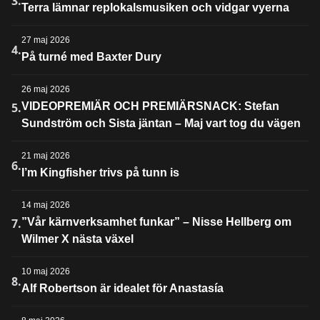
3.
Terra lämnar replokalsmusiken och vidgar vyerna
27 maj 2026
4.
På turné med Baxter Dury
26 maj 2026
5.
VIDEOPREMIÄR OCH PREMIÄRSNACK: Stefan
Sundström och Sista jäntan – Maj vart tog du vägen
21 maj 2026
6.
I’m Kingfisher trivs på tunn is
14 maj 2026
7.
”Vår kärnverksamhet funkar” – Nisse Hellberg om
Wilmer X nästa växel
10 maj 2026
8.
Alf Robertson är idealet för Anastasía