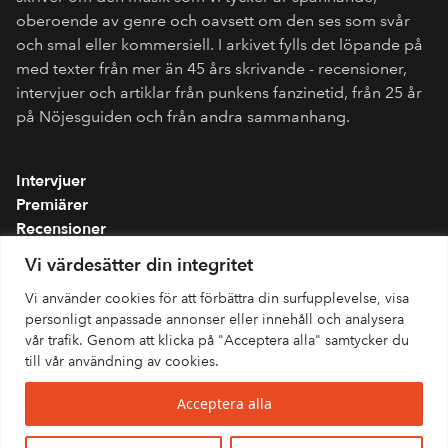
oberoende av genre och oavsett om den ses som svår
och smal eller kommersiell. I arkivet fylls det löpande på
med texter från mer än 45 års skrivande - recensioner,
intervjuer och artiklar från punkens fanzinetid, från 25 år
på Nöjesguiden och från andra sammanhang.
Intervjuer
Premiärer
Recensioner
Spellistor
Vi värdesätter din integritet
Om folkmusik.se
Vi använder cookies för att förbättra din surfupplevelse, visa
Integritetspolicy
personligt anpassade annonser eller innehåll och analysera
vår trafik. Genom att klicka på "Acceptera alla" samtycker du
till vår användning av cookies.
Acceptera alla