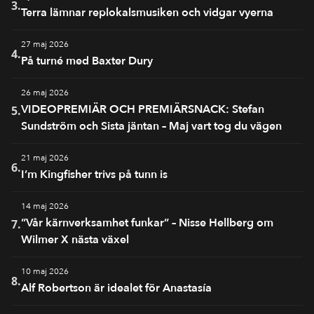
3.
Terra lämnar replokalsmusiken och vidgar vyerna
27 maj 2026
4.
På turné med Baxter Dury
26 maj 2026
VIDEOPREMIÄR OCH PREMIÄRSNACK: Stefan
5.
Sundström och Sista jäntan – Maj vart tog du vägen
21 maj 2026
6.
I’m Kingfisher trivs på tunn is
14 maj 2026
”Vår kärnverksamhet funkar” – Nisse Hellberg om
7.
Wilmer X nästa växel
10 maj 2026
8.
Alf Robertson är idealet för Anastasía