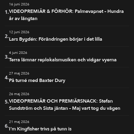
16 juni 2026
VIDEOPREMIÄR & FÖRHÖR: Palmevapnet – Hundra
1.
år av längtan
12 juni 2026
2.
Lars Bygdén: Förändringen börjar i det lilla
4 juni 2026
3.
Terra lämnar replokalsmusiken och vidgar vyerna
27 maj 2026
4.
På turné med Baxter Dury
26 maj 2026
VIDEOPREMIÄR OCH PREMIÄRSNACK: Stefan
5.
Sundström och Sista jäntan – Maj vart tog du vägen
21 maj 2026
6.
I’m Kingfisher trivs på tunn is