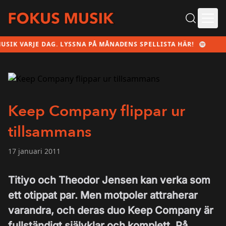
Ope
ARJE DAG. LYSSNA PÅ MÅNADENS SPELLISTA HÄR!
Keep Company flippar ur
tillsammans
17 januari 2011
Titiyo och Theodor Jensen kan verka som
ett otippat par. Men motpoler attraherar
varandra, och deras duo Keep Company är
fullständigt självklar och komplett. På