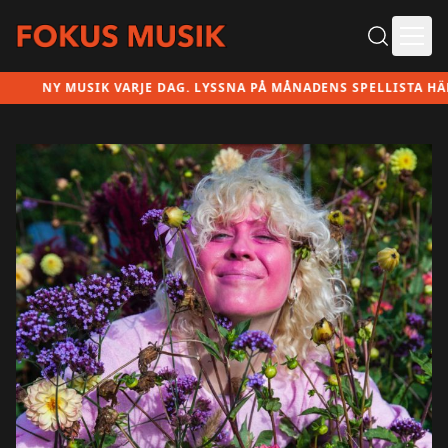
Ope
NY MUSIK VARJE DAG. LYSSNA PÅ MÅNADENS SPELLISTA HÄR!