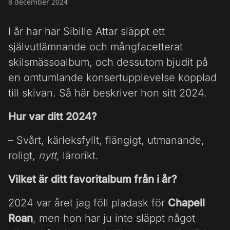
8 december 2024
I år har har Sibille Attar släppt ett
självutlämnande och mångfacetterat
skilsmässoalbum, och dessutom bjudit på
en omtumlande konsertupplevelse kopplad
till skivan. Så här beskriver hon sitt 2024.
Hur var ditt 2024?
– Svårt, kärleksfyllt, flängigt, utmanande,
roligt,
nytt
, lärorikt.
Vilket är ditt favoritalbum från i år?
2024 var året jag föll pladask för
Chapell
Roan
, men hon har ju inte släppt något