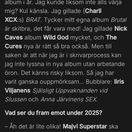
album i år. Jag kunde liksom inte alls värja
mig? Kul känsla. Jag gillade (
Charli
XCX
:s)
BRAT
. Tycker mitt egna album
Brutal
är skitbra, det får vara med! Jag gillade
Nick
Caves
album
Wild God
mycket, och
The
Cures
nya är rätt så bra också. Men till
saken är att när jag är i skrivarprocess kan
jag inte lyssna in nya album utan arbetande
öron. Det känns risky liksom. Så jag har
varit ganska ouppmörksam… Bubblare:
Iiris
Viljanens
Själsligt Uppvaknanden vid
Slussen
och
Anna Järvinens
SEX.
Vad ser du fram emot under 2025?
– Åh det är lite olika!
Majvi Superstar
ska