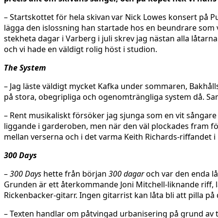
– Startskottet för hela skivan var Nick Lowes konsert på Pu
lägga den islossning han startade hos en beundrare som vi
stekheta dagar i Varberg i juli skrev jag nästan alla låt
och vi hade en väldigt rolig höst i studion.
The System
– Jag läste väldigt mycket Kafka under sommaren, Bakhålls
på stora, obegripliga och ogenomträngliga system då. Samti
– Rent musikaliskt försöker jag sjunga som en vit sångare 
liggande i garderoben, men när den väl plockades fram för
mellan verserna och i det varma Keith Richards-riffandet i 
300 Days
–
300 Days
hette från början
300 dagar
och var den enda låt
Grunden är ett återkommande Joni Mitchell-liknande riff, l
Rickenbacker-gitarr. Ingen gitarrist kan låta bli att pilla på
– Texten handlar om påtvingad urbanisering på grund av to