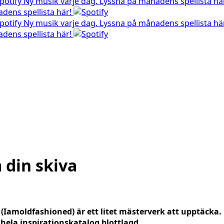
Ny musik varje dag. Lyssna på månadens spellista hä
dens spellista här!
Ny musik varje dag. Lyssna på månadens spellista hä
dens spellista här!
 din skiva
(Iamoldfashioned) är ett litet mästerverk att upptäcka. 
 hela inspirationskatalog blottlagd.