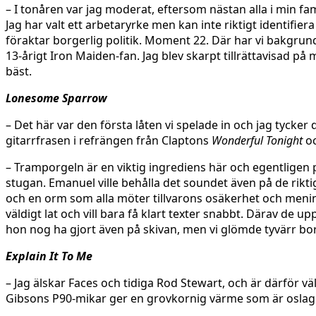
– I tonåren var jag moderat, eftersom nästan alla i min fa
Jag har valt ett arbetaryrke men kan inte riktigt identifi
föraktar borgerlig politik. Moment 22. Där har vi bakgrund
13-årigt Iron Maiden-fan. Jag blev skarpt tillrättavisad på
bäst.
Lonesome Sparrow
– Det här var den första låten vi spelade in och jag tycke
gitarrfrasen i refrängen från Claptons
Wonderful Tonight
oc
– Tramporgeln är en viktig ingrediens här och egentligen p
stugan. Emanuel ville behålla det soundet även på de rikti
och en orm som alla möter tillvarons osäkerhet och meningsl
väldigt lat och vill bara få klart texter snabbt. Därav de
hon nog ha gjort även på skivan, men vi glömde tyvärr bor
Explain It To Me
– Jag älskar Faces och tidiga Rod Stewart, och är därför 
Gibsons P90-mikar ger en grovkornig värme som är oslag