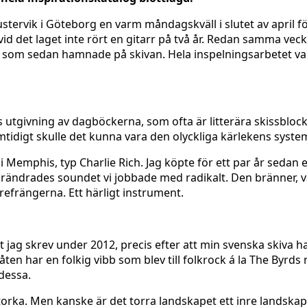
stervik i Göteborg en varm måndagskväll i slutet av april för
d det laget inte rört en gitarr på två år. Redan samma vec
arna som sedan hamnade på skivan. Hela inspelningsarbetet v
 utgivning av dagböckerna, som ofta är litterära skissblock
digt skulle det kunna vara den olyckliga kärlekens system s
i Memphis, typ Charlie Rich. Jag köpte för ett par år sedan
ändrades soundet vi jobbade med radikalt. Den bränner, vär
refrängerna. Ett härligt instrument.
 jag skrev under 2012, precis efter att min svenska skiva ha
åten har en folkig vibb som blev till folkrock á la The Byrds
 dessa.
rka. Men kanske är det torra landskapet ett inre landskap. 