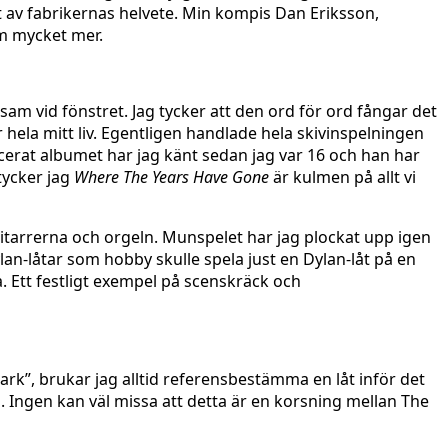
tt av fabrikernas helvete. Min kompis Dan Eriksson,
om mycket mer.
nsam vid fönstret. Jag tycker att den ord för ord fångar det
 hela mitt liv. Egentligen handlade hela skivinspelningen
erat albumet har jag känt sedan jag var 16 och han har
tycker jag
Where The Years Have Gone
är kulmen på allt vi
 gitarrerna och orgeln. Munspelet har jag plockat upp igen
lan-låtar som hobby skulle spela just en Dylan-låt på en
a. Ett festligt exempel på scenskräck och
lark”, brukar jag alltid referensbestämma en låt inför det
 Ingen kan väl missa att detta är en korsning mellan The