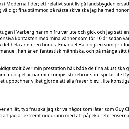
 i Moderna tider; ett relativt sunt liv på landsbygden ersa
ng väldigt fina stämmor, på nästa skiva ska jag ha med hon
 stugan i Varberg när min fru var ute och gick och jag satt e
intensiva kontakten med mina vänner som för 10 år sedan var
av det hela är en ren bonus. Emanuel Hallongren som produc
manuel, han är en fantastisk människa, och på många sätt 
ldigt stolt över min prestation här, både de fina akustiska
ia om munspel är när min kompis storebror som spelar lite Dy
t uppochner vilket gjorde att alla fraser blev… lite konstig
ver en låt, typ ”nu ska jag skriva något som låter som Guy C
a att jag är extremt noggrann med att påpeka referenserna.