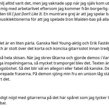
milj alltid varit det, men jag vaknade upp när jag själv kom
era mig med arbetarlivet eftersom jag kommer från borgerlig
en till
I Just Don’t Like It.
En muntrare grej är att jag spelar ba
 musiklektionerna för att jag spelade Iron Maiden-bas på all
r det är en liten pärla. Ganska Neil Young-aktig och Erik F
h är stolt över det korta och koncisa gitarrsolot innan tredj
å hela skivan. När jag skrev låtarna och gjorde demos i Var
ga inspelningarna, så mycket tramporgel blev det. Texten är 
öshet. Så det blir väl en allegori eller fabel då kanske. Det
 upprepade fraserna. På demon sjöng min fru en unison låg s
t det.
väldigt nöjd med gitarrerna på det här spåret som jag tycke
bar.