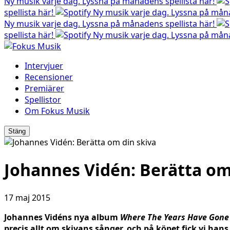
Ny musik varje dag. Lyssna på månadens spellista här!
spellista här!
Ny musik varje dag. Lyssna på måna
Ny musik varje dag. Lyssna på månadens spellista här!
spellista här!
Ny musik varje dag. Lyssna på måna
Intervjuer
Recensioner
Premiärer
Spellistor
Om Fokus Musik
Stäng
Johannes Vidén: Berätta om
17 maj 2015
Johannes Vidéns nya album
Where The Years Have Gone
precis allt om skivans sånger, och på köpet fick vi hans