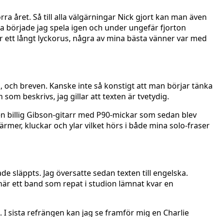
ra året. Så till alla välgärningar Nick gjort kan man även
ka började jag spela igen och under ungefär fjorton
ar ett långt lyckorus, några av mina bästa vänner var med
, och breven. Kanske inte så konstigt att man börjar tänka
om beskrivs, jag gillar att texten är tvetydig.
 en billig Gibson-gitarr med P90-mickar som sedan blev
mer, kluckar och ylar vilket hörs i både mina solo-fraser
de släppts. Jag översatte sedan texten till engelska.
 när ett band som repat i studion lämnat kvar en
I sista refrängen kan jag se framför mig en Charlie