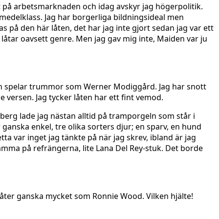
 ut på arbetsmarknaden och idag avskyr jag högerpolitik.
 medelklass. Jag har borgerliga bildningsideal men
s på den här låten, det har jag inte gjort sedan jag var ett
a låtar oavsett genre. Men jag gav mig inte, Maiden var ju
astén spelar trummor som Werner Modiggård. Jag har snott
e versen. Jag tycker låten har ett fint vemod.
berg lade jag nästan alltid på tramporgeln som står i
ganska enkel, tre olika sorters djur; en sparv, en hund
ta var inget jag tänkte på när jag skrev, ibland är jag
tämma på refrängerna, lite Lana Del Rey-stuk. Det borde
r låter ganska mycket som Ronnie Wood. Vilken hjälte!