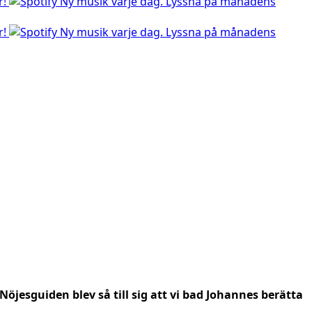
r!
Ny musik varje dag. Lyssna på månadens
r!
Ny musik varje dag. Lyssna på månadens
Nöjesguiden blev så till sig att vi bad Johannes berätta