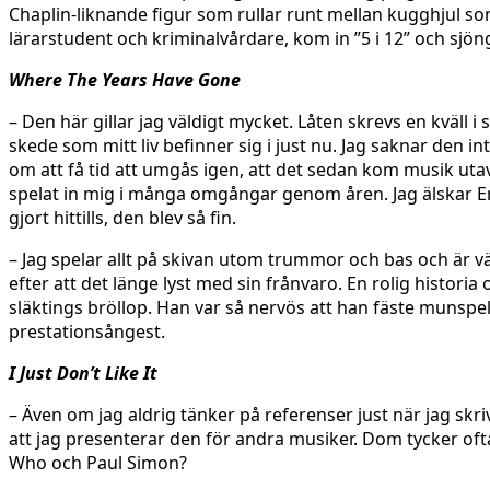
Chaplin-liknande figur som rullar runt mellan kugghjul som
lärarstudent och kriminalvårdare, kom in ”5 i 12” och sjö
Where The Years Have Gone
– Den här gillar jag väldigt mycket. Låten skrevs en kväll i
skede som mitt liv befinner sig i just nu. Jag saknar den 
om att få tid att umgås igen, att det sedan kom musik ut
spelat in mig i många omgångar genom åren. Jag älskar E
gjort hittills, den blev så fin.
– Jag spelar allt på skivan utom trummor och bas och är vä
efter att det länge lyst med sin frånvaro. En rolig histor
släktings bröllop. Han var så nervös att han fäste munspele
prestationsångest.
I Just Don’t Like It
– Även om jag aldrig tänker på referenser just när jag skri
att jag presenterar den för andra musiker. Dom tycker oft
Who och Paul Simon?