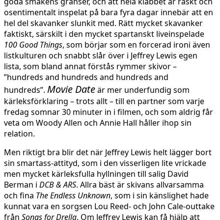
goda smakens gränser, och att hela klabbet är raskt och
osentimentalt inspelat på bara fyra dagar innebär att en
hel del skavanker slunkit med. Rätt mycket skavanker
faktiskt, särskilt i den mycket spartanskt liveinspelade
100 Good Things
, som börjar som en forcerad ironi även
listkulturen och snabbt slår över i Jeffrey Lewis egen
lista, som bland annat förstås rymmer skivor –
”hundreds and hundreds and hundreds and
Movie Date
hundreds”.
är mer underfundig som
kärleksförklaring – trots allt – till en partner som varje
fredag somnar 30 minuter in i filmen, och som aldrig får
veta om Woody Allen och Annie Hall håller ihop sin
relation.
Men riktigt bra blir det när Jeffrey Lewis helt lägger bort
sin smartass-attityd, som i den visserligen lite vrickade
men mycket kärleksfulla hyllningen till salig David
Berman i
DCB & ARS
. Allra bäst är skivans allvarsamma
och fina
The Endless Unknown
, som i sin känslighet hade
kunnat vara en sorgsen Lou Reed- och John Cale-outtake
från
Songs for Drella
. Om Jeffrey Lewis kan få hjälp att