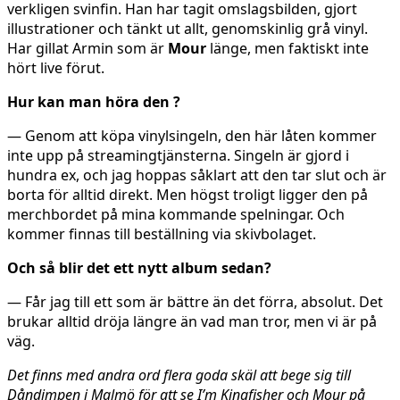
verkligen svinfin. Han har tagit omslagsbilden, gjort
illustrationer och tänkt ut allt, genomskinlig grå vinyl.
Har gillat Armin som är
Mour
länge, men faktiskt inte
hört live förut.
Hur kan man höra den ?
— Genom att köpa vinylsingeln, den här låten kommer
inte upp på streamingtjänsterna. Singeln är gjord i
hundra ex, och jag hoppas såklart att den tar slut och är
borta för alltid direkt. Men högst troligt ligger den på
merchbordet på mina kommande spelningar. Och
kommer finnas till beställning via skivbolaget.
Och så blir det ett nytt album sedan?
— Får jag till ett som är bättre än det förra, absolut. Det
brukar alltid dröja längre än vad man tror, men vi är på
väg.
Det finns med andra ord flera goda skäl att bege sig till
Dåndimpen i Malmö för att se I’m Kingfisher och Mour på