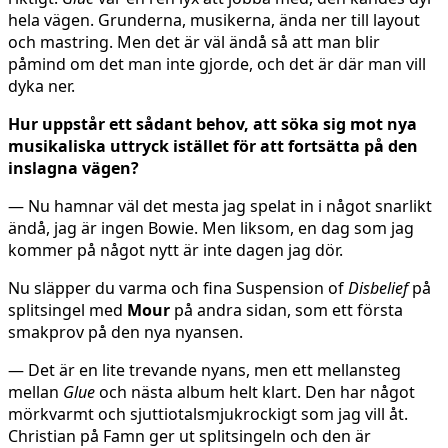
hela vägen. Grunderna, musikerna, ända ner till layout
och mastring. Men det är väl ändå så att man blir
påmind om det man inte gjorde, och det är där man vill
dyka ner.
Hur uppstår ett sådant behov, att söka sig mot nya
musikaliska uttryck istället för att fortsätta på den
inslagna vägen?
— Nu hamnar väl det mesta jag spelat in i något snarlikt
ändå, jag är ingen Bowie. Men liksom, en dag som jag
kommer på något nytt är inte dagen jag dör.
Nu släpper du varma och fina Suspension of
Disbelief
på
splitsingel med
Mour
på andra sidan, som ett första
smakprov på den nya nyansen.
— Det är en lite trevande nyans, men ett mellansteg
mellan
Glue
och nästa album helt klart. Den har något
mörkvarmt och sjuttiotalsmjukrockigt som jag vill åt.
Christian på Famn ger ut splitsingeln och den är