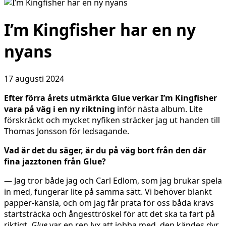
I’m Kingfisher har en ny
nyans
17 augusti 2024
Efter förra årets utmärkta Glue verkar I’m Kingfisher
vara på väg i en ny riktning
inför nästa album. Lite
förskräckt och mycket nyfiken sträcker jag ut handen till
Thomas Jonsson för ledsagande.
Vad är det du säger, är du på väg bort från den där
fina jazztonen från Glue?
— Jag tror både jag och Carl Edlom, som jag brukar spela
in med, fungerar lite på samma sätt. Vi behöver blankt
papper-känsla, och om jag får prata för oss båda krävs
startsträcka och ångesttröskel för att det ska ta fart på
riktigt.
Glue
var en ren lyx att jobba med, den kändes dyr