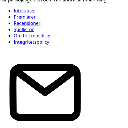
Intervjuer
Premiärer
Recensioner
Spellistor
Om folkmusik.se
Integritetspolicy