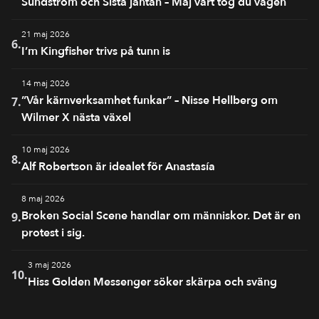
Sundström och Sista jäntan – Maj vart tog du vägen
21 maj 2026
6.
I’m Kingfisher trivs på tunn is
14 maj 2026
”Vår kärnverksamhet funkar” – Nisse Hellberg om
7.
Wilmer X nästa växel
10 maj 2026
8.
Alf Robertson är idealet för Anastasía
8 maj 2026
Broken Social Scene handlar om människor. Det är en
9.
protest i sig.
3 maj 2026
10.
Hiss Golden Messenger söker skärpa och sväng