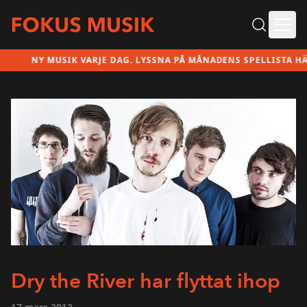
Ope
NY MUSIK VARJE DAG. LYSSNA PÅ MÅNADENS SPELLISTA HÄR!
Dry the River har flyttat ihop