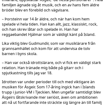
familjen ägnade sig åt musik, och en av hans fem äldre
bröder blev en förebild och vägvisare.
– Þorsteinn var 14 år äldre, och när han kom hem
spelade vi hela tiden. Han kan allt, jazz, klassiskt, rock,
och han skrev låtar och spelade in. Han har
reggaebandet Hjálmar som är väldigt känt på Island.
Lika viktig blev Gudmundir, som var musiklärare från
grannsamhället och kom för att undervisa de tolv
barnen i byns skola.
– Han var också idrottslärare, och vi fick en väldigt stark
relation. Han tränade mig både på gitarr och i
spjutkastning tills jag var 18.
Idrotten var under perioder till och med viktigare än
musiken för Ásgeir. Som 17-åring ingick han i Islands
trupp i junior-VM i Tjeckien. Men ungefär samtidigt blev
Ásgeirs låtskrivande mer seriöst, även om ambitionen
att nå ut fortfarande inte sträckte sig längre än till familj