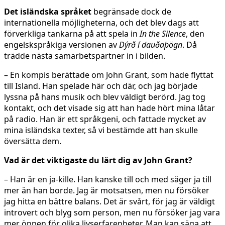
Det isländska språket
begränsade dock de
internationella möjligheterna, och det blev dags att
förverkliga tankarna på att spela in
In the Silence
, den
engelskspråkiga versionen av
Dýrð í dauðaþögn
. Då
trädde nästa samarbetspartner in i bilden.
– En kompis berättade om John Grant, som hade flyttat
till Island. Han spelade här och där, och jag började
lyssna på hans musik och blev väldigt berörd. Jag tog
kontakt, och det visade sig att han hade hört mina låtar
på radio. Han är ett språkgeni, och fattade mycket av
mina isländska texter, så vi bestämde att han skulle
översätta dem.
Vad är det viktigaste du lärt dig av John Grant?
– Han är en ja-kille. Han kanske till och med säger ja till
mer än han borde. Jag är motsatsen, men nu försöker
jag hitta en bättre balans. Det är svårt, för jag är väldigt
introvert och blyg som person, men nu försöker jag vara
mer öppen för olika livserfarenheter. Man kan säga att