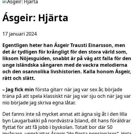
Ásgeir: Hjärta
17 januari 2024
Egentligen heter han Ásgeir Trausti Einarsson, men
det är tydligen för krångligt för den stora värld som,
liksom Nöjesguiden, snabbt är på väg att falla för den
unge isländska sångaren med de vackra melodierna
och den osannolika livshistorien. Kalla honom Ásgeir,
rätt och slätt.
– Jag fick min
första gitarr när jag var sex år, började
träna på att spela klassiskt när jag var sju och när jag var
nio började jag skriva egna låtar.
Det fanns inte så mycket annat att ägna sig åt i den lilla
byn Laugarbakki på nordvästra Island, dit hans föräldrar
flyttat för att få jobb i byskolan. Totalt bor där 50
invånare, uppskattar Ásgeir, ”de flesta pensionärer”. Hela