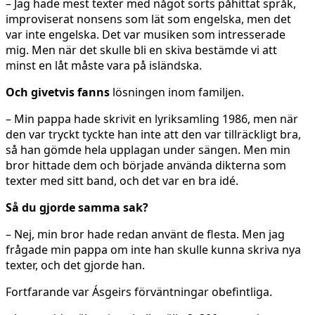
– Jag hade mest texter med något sorts påhittat språk,
improviserat nonsens som lät som engelska, men det
var inte engelska. Det var musiken som intresserade
mig. Men när det skulle bli en skiva bestämde vi att
minst en låt måste vara på isländska.
Och givetvis fanns
lösningen inom familjen.
– Min pappa hade skrivit en lyriksamling 1986, men när
den var tryckt tyckte han inte att den var tillräckligt bra,
så han gömde hela upplagan under sängen. Men min
bror hittade dem och började använda dikterna som
texter med sitt band, och det var en bra idé.
Så du gjorde samma sak?
– Nej, min bror hade redan använt de flesta. Men jag
frågade min pappa om inte han skulle kunna skriva nya
texter, och det gjorde han.
Fortfarande var Ásgeirs förväntningar obefintliga.