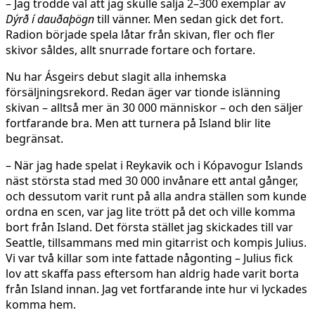
– Jag trodde väl att jag skulle sälja 2–300 exemplar av
Dýrð í dauðaþögn
till vänner. Men sedan gick det fort.
Radion började spela låtar från skivan, fler och fler
skivor såldes, allt snurrade fortare och fortare.
Nu har Ásgeirs debut slagit alla inhemska
försäljningsrekord. Redan äger var tionde islänning
skivan – alltså mer än 30 000 människor – och den säljer
fortfarande bra. Men att turnera på Island blir lite
begränsat.
– När jag hade spelat i Reykavik och i Kópavogur Islands
näst största stad med 30 000 invånare ett antal gånger,
och dessutom varit runt på alla andra ställen som kunde
ordna en scen, var jag lite trött på det och ville komma
bort från Island. Det första stället jag skickades till var
Seattle, tillsammans med min gitarrist och kompis Julius.
Vi var två killar som inte fattade någonting – Julius fick
lov att skaffa pass eftersom han aldrig hade varit borta
från Island innan. Jag vet fortfarande inte hur vi lyckades
komma hem.