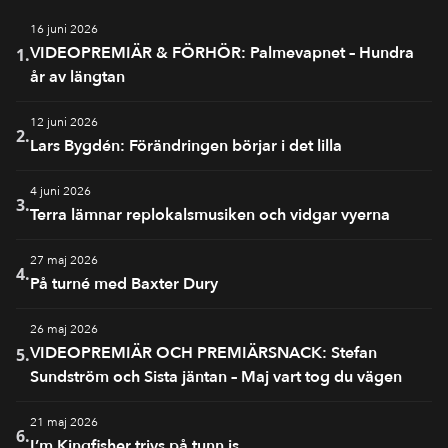
16 juni 2026
VIDEOPREMIÄR & FÖRHÖR: Palmevapnet – Hundra
1.
år av längtan
12 juni 2026
2.
Lars Bygdén: Förändringen börjar i det lilla
4 juni 2026
3.
Terra lämnar replokalsmusiken och vidgar vyerna
27 maj 2026
4.
På turné med Baxter Dury
26 maj 2026
VIDEOPREMIÄR OCH PREMIÄRSNACK: Stefan
5.
Sundström och Sista jäntan – Maj vart tog du vägen
21 maj 2026
6.
I’m Kingfisher trivs på tunn is