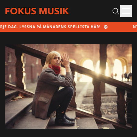
Ope
NA PÅ MÅNADENS SPELLISTA HÄR!
NY MUSIK VARJE 