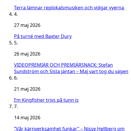
Terra lämnar replokalsmusiken och vidgar vyerna
4.
27 maj 2026
På turné med Baxter Dury
5.
26 maj 2026
VIDEOPREMIÄR OCH PREMIÄRSNACK: Stefan
Sundström och Sista jäntan – Maj vart tog du vägen
6.
21 maj 2026
I’m Kingfisher trivs på tunn is
7.
14 maj 2026
”Vår kärnverksamhet funkar” – Nisse Hellberg om