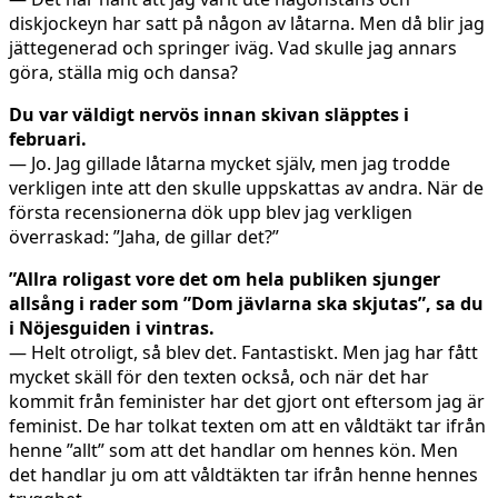
diskjockeyn har satt på någon av låtarna. Men då blir jag
jättegenerad och springer iväg. Vad skulle jag annars
göra, ställa mig och dansa?
Du var väldigt nervös innan skivan släpptes i
februari.
— Jo. Jag gillade låtarna mycket själv, men jag trodde
verkligen inte att den skulle uppskattas av andra. När de
första recensionerna dök upp blev jag verkligen
överraskad: ”Jaha, de gillar det?”
”Allra roligast vore det om hela publiken sjunger
allsång i rader som ”Dom jävlarna ska skjutas”, sa du
i Nöjesguiden i vintras.
— Helt otroligt, så blev det. Fantastiskt. Men jag har fått
mycket skäll för den texten också, och när det har
kommit från feminister har det gjort ont eftersom jag är
feminist. De har tolkat texten om att en våldtäkt tar ifrån
henne ”allt” som att det handlar om hennes kön. Men
det handlar ju om att våldtäkten tar ifrån henne hennes