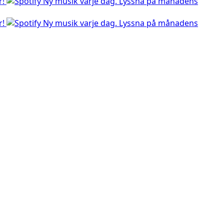
r!
Ny musik varje dag. Lyssna på månadens
r!
Ny musik varje dag. Lyssna på månadens