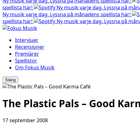
Ny musik varje dag. Lyssna på månadens spellista här!
spellista här!
Ny musik varje dag. Lyssna på måna
Ny musik varje dag. Lyssna på månadens spellista här!
spellista här!
Ny musik varje dag. Lyssna på måna
Intervjuer
Recensioner
Premiärer
Spellistor
Om Fokus Musik
Stäng
The Plastic Pals – Good Kar
17 september 2008