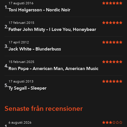
17 augusti 2016
6 av 6 i bet
1.
Toni Holgersson – Nordic Noir
17 februari 2015
6 av 6 i bet
2.
Father John Misty – I Love You, Honeybear
17 april 2012
6 av 6 i bet
3.
Jack White – Blunderbuss
15 februari 2025
6 av 6 i bet
4.
Ron Pope – American Man, American Music
17 augusti 2013
6 av 6 i bet
5.
Ty Segall – Sleeper
Senaste från recensioner
6 augusti 2026
3 av 6 i bet
1.