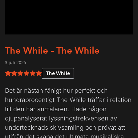
The While – The While
3 juli 2025
The While
6 av 6 i betyg
Det är nästan fånigt hur perfekt och
hundraprocentigt The While träffar i relation
till den här anmälaren. Hade någon
djupanalyserat lyssningsfrekvensen av
undertecknads skivsamling och prövat att
utifrån det skapa det ultimata musikaliska