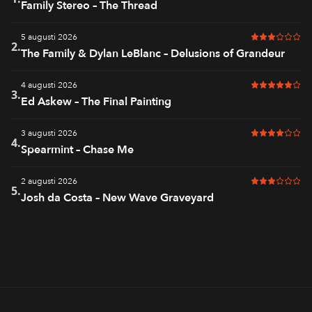
Family Stereo – The Thread
5 augusti 2026
3 av 6 i bet
2.
The Family & Dylan LeBlanc – Delusions of Grandeur
4 augusti 2026
5 av 6 i bet
3.
Ed Askew – The Final Painting
3 augusti 2026
4 av 6 i bet
4.
Spearmint – Chase Me
2 augusti 2026
3 av 6 i bet
5.
Josh da Costa – New Wave Graveyard