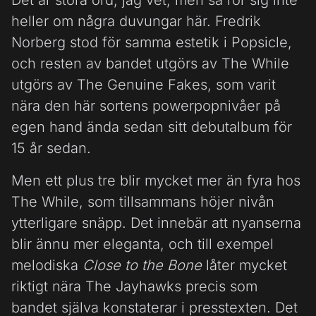
Det är stora ord, jag vet, men så rör sig inte
heller om några duvungar här. Fredrik
Norberg stod för samma estetik i Popsicle,
och resten av bandet utgörs av The While
utgörs av The Genuine Fakes, som varit
nära den här sortens powerpopnivåer på
egen hand ända sedan sitt debutalbum för
15 år sedan.
Men ett plus tre blir mycket mer än fyra hos
The While, som tillsammans höjer nivån
ytterligare snäpp. Det innebär att nyanserna
blir ännu mer eleganta, och till exempel
melodiska
Close to the Bone
låter mycket
riktigt nära The Jayhawks precis som
bandet själva konstaterar i presstexten. Det