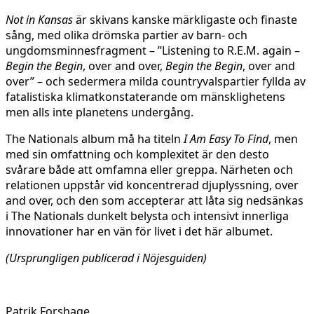
Not in Kansas
är skivans kanske märkligaste och finaste
sång, med olika drömska partier av barn- och
ungdomsminnesfragment – ”Listening to R.E.M. again –
Begin the Begin
, over and over,
Begin the Begin
, over and
over” – och sedermera milda countryvalspartier fyllda av
fatalistiska klimatkonstaterande om mänsklighetens
men alls inte planetens undergång.
The Nationals album må ha titeln
I Am Easy To Find
, men
med sin omfattning och komplexitet är den desto
svårare både att omfamna eller greppa. Närheten och
relationen uppstår vid koncentrerad djuplyssning, over
and over, och den som accepterar att låta sig nedsänkas
i The Nationals dunkelt belysta och intensivt innerliga
innovationer har en vän för livet i det här albumet.
(Ursprungligen publicerad i Nöjesguiden)
Patrik Forshage