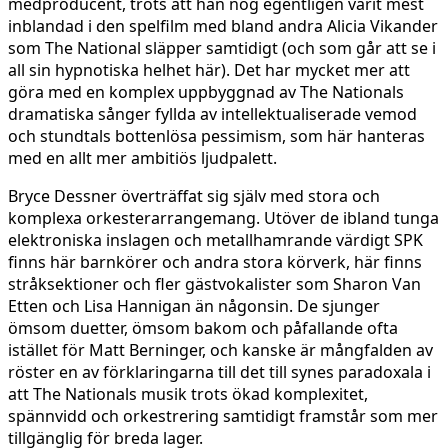
medproducent, trots att han nog egentligen varit mest
inblandad i den spelfilm med bland andra Alicia Vikander
som The National släpper samtidigt (och som går att se i
all sin hypnotiska helhet här). Det har mycket mer att
göra med en komplex uppbyggnad av The Nationals
dramatiska sånger fyllda av intellektualiserade vemod
och stundtals bottenlösa pessimism, som här hanteras
med en allt mer ambitiös ljudpalett.
Bryce Dessner överträffat sig själv med stora och
komplexa orkesterarrangemang. Utöver de ibland tunga
elektroniska inslagen och metallhamrande värdigt SPK
finns här barnkörer och andra stora körverk, här finns
stråksektioner och fler gästvokalister som Sharon Van
Etten och Lisa Hannigan än någonsin. De sjunger
ömsom duetter, ömsom bakom och påfallande ofta
istället för Matt Berninger, och kanske är mångfalden av
röster en av förklaringarna till det till synes paradoxala i
att The Nationals musik trots ökad komplexitet,
spännvidd och orkestrering samtidigt framstår som mer
tillgänglig för breda lager.