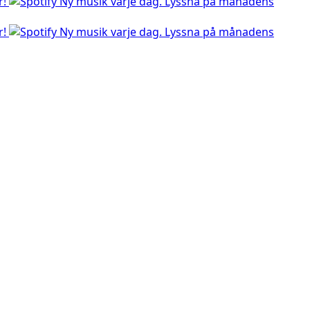
r!
Ny musik varje dag. Lyssna på månadens
r!
Ny musik varje dag. Lyssna på månadens