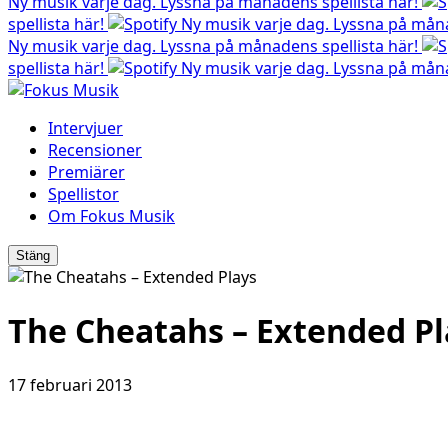
Ny musik varje dag. Lyssna på månadens spellista här!
spellista här!
Ny musik varje dag. Lyssna på måna
Ny musik varje dag. Lyssna på månadens spellista här!
spellista här!
Ny musik varje dag. Lyssna på måna
Intervjuer
Recensioner
Premiärer
Spellistor
Om Fokus Musik
Stäng
The Cheatahs – Extended Pl
17 februari 2013