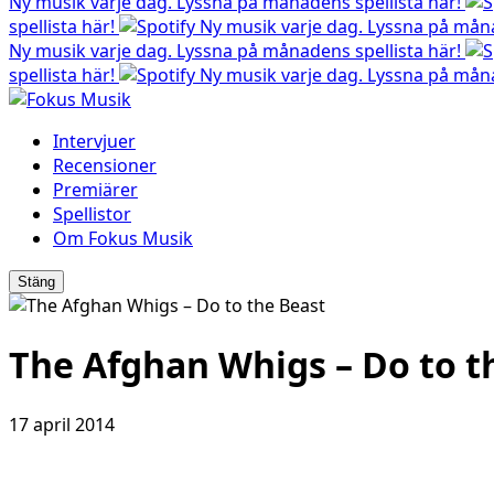
Ny musik varje dag. Lyssna på månadens spellista här!
spellista här!
Ny musik varje dag. Lyssna på måna
Ny musik varje dag. Lyssna på månadens spellista här!
spellista här!
Ny musik varje dag. Lyssna på måna
Intervjuer
Recensioner
Premiärer
Spellistor
Om Fokus Musik
Stäng
The Afghan Whigs – Do to t
17 april 2014