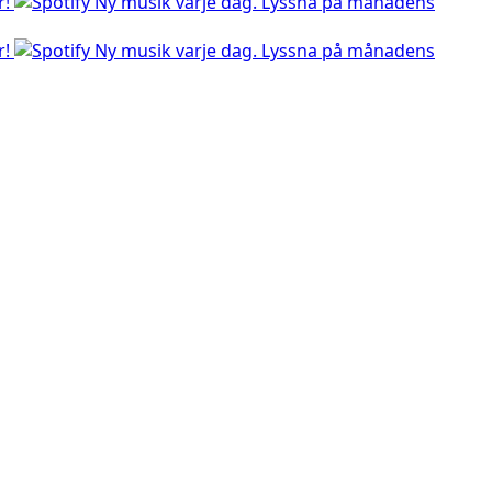
r!
Ny musik varje dag. Lyssna på månadens
r!
Ny musik varje dag. Lyssna på månadens