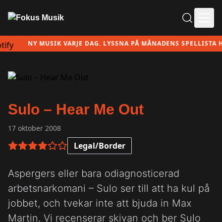
Ope
NY MUSIK VARJE DAG. LYSSNA PÅ MÅNADENS SPELLISTA HÄR!
Sulo – Hear Me Out
17 oktober 2008
Legal/Border
4 av 6 i betyg
Aspergers eller bara odiagnosticerad
arbetsnarkomani – Sulo ser till att ha kul på
jobbet, och tvekar inte att bjuda in Max
Martin. Vi recenserar skivan och ber Sulo