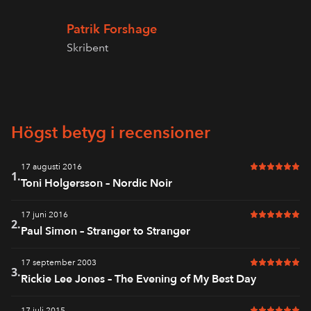
Patrik Forshage
Skribent
Högst betyg i recensioner
17 augusti 2016
6 av 6 i bet
1.
Toni Holgersson – Nordic Noir
17 juni 2016
6 av 6 i bet
2.
Paul Simon – Stranger to Stranger
17 september 2003
6 av 6 i bet
3.
Rickie Lee Jones – The Evening of My Best Day
17 juli 2015