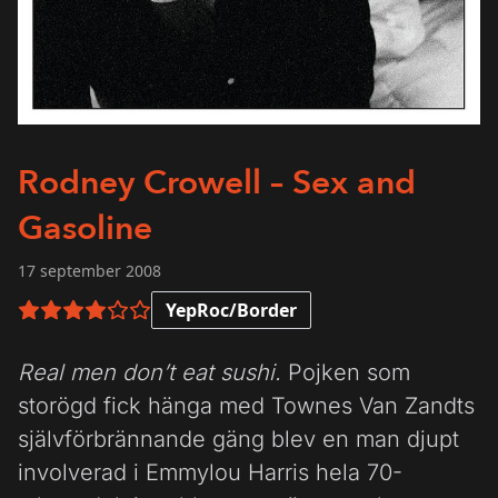
Rodney Crowell – Sex and
Gasoline
17 september 2008
YepRoc/Border
4 av 6 i betyg
Real men don’t eat sushi.
Pojken som
storögd fick hänga med Townes Van Zandts
självförbrännande gäng blev en man djupt
involverad i Emmylou Harris hela 70-