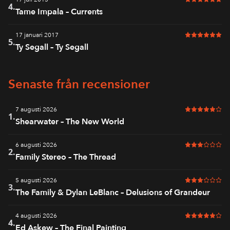
6 av 6 i bet
4.
Tame Impala – Currents
17 januari 2017
6 av 6 i bet
5.
Ty Segall – Ty Segall
Senaste från recensioner
7 augusti 2026
5 av 6 i bet
1.
Shearwater – The New World
6 augusti 2026
3 av 6 i bet
2.
Family Stereo – The Thread
5 augusti 2026
3 av 6 i bet
3.
The Family & Dylan LeBlanc – Delusions of Grandeur
4 augusti 2026
5 av 6 i bet
4.
Ed Askew – The Final Painting