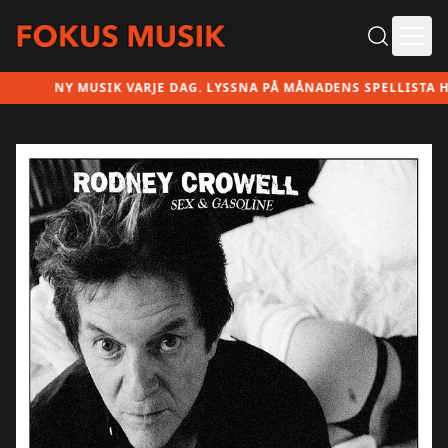
Ope
NY MUSIK VARJE DAG. LYSSNA PÅ MÅNADENS SPELLISTA HÄR!