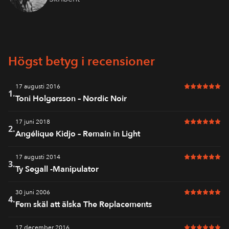
Högst betyg i recensioner
17 augusti 2016
6 av 6 i bet
1.
Toni Holgersson – Nordic Noir
17 juni 2018
6 av 6 i bet
2.
Angélique Kidjo – Remain in Light
17 augusti 2014
6 av 6 i bet
3.
Ty Segall -Manipulator
30 juni 2006
6 av 6 i bet
4.
Fem skäl att älska The Replacements
17 december 2016