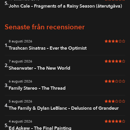
6 av 6 i bet
5.
John Cale – Fragments of a Rainy Season (återutgåva)
Senaste från recensioner
8 augusti 2026
4 av 6 i bet
1.
Trashcan Sinatras – Ever the Optimist
7 augusti 2026
5 av 6 i bet
2.
Shearwater – The New World
6 augusti 2026
3 av 6 i bet
3.
Family Stereo – The Thread
5 augusti 2026
3 av 6 i bet
4.
The Family & Dylan LeBlanc – Delusions of Grandeur
4 augusti 2026
5 av 6 i bet
5.
Ed Askew – The Final Painting