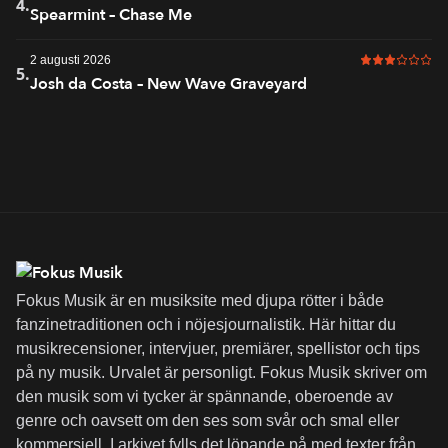
4 av 6 i bet
4.
Spearmint – Chase Me
2 augusti 2026
3 av 6 i bet
5.
Josh da Costa – New Wave Graveyard
Fokus Musik är en musiksite med djupa rötter i både
fanzinetraditionen och i nöjesjournalistik. Här hittar du
musikrecensioner, intervjuer, premiärer, spellistor och tips
på ny musik. Urvalet är personligt. Fokus Musik skriver om
den musik som vi tycker är spännande, oberoende av
genre och oavsett om den ses som svår och smal eller
kommersiell. I arkivet fylls det löpande på med texter från