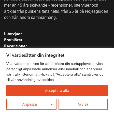
mer än 45 års skrivande - recensioner, intervjuer och
artiklar från punkens fanzinetid, från 25 år på Nöjesguiden
och från andra sammanhang.
Intervjuer
Premiärer
Recensioner
Spellistor
Vi värdesätter din integritet
Om folkmusik.se
Vi använder cookies för att förbättra din surfupplevelse, visa
Integritetspolicy
personligt anpassade annonser eller innehåll och analysera
vår trafik. Genom att klicka på "Acceptera alla" samtycker du
till vår användning av cookies.
Acceptera alla
Anpassa
Avvisa
© 2026 Fokus Musik · All rights reserved