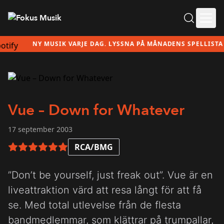
Ope
NY MUSIK VARJE DAG. LYSSNA PÅ MÅNADENS SPELLISTA HÄ
Vue – Down for Whatever
17 september 2003
RCA/BMG
6 av 6 i betyg
”Don’t be yourself, just freak out”. Vue är en
liveattraktion värd att resa långt för att få
se. Med total utlevelse från de flesta
bandmedlemmar, som klättrar på trumpallar,