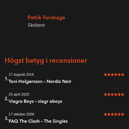
Patrik Forshage
Skribent
Högst betyg i recensioner
17 augusti 2016
6 av 6 i bet
1.
Toni Holgersson – Nordic Noir
25 april 2025
6 av 6 i bet
2.
Viagra Boys – viagr aboys
17 oktober 2006
6 av 6 i bet
3.
FAQ The Clash – The Singles