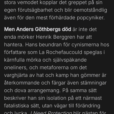
stora vemodet kopplar det greppet på sin
egen förutsägbarhet och blir oemotståndlig
även för den mest förhärdade popcyniker.
Men Anders Göthbergs död
är inte det
enda mörker Henrik Berggren har att
hantera. Hans beundran för cynismerna hos
författare som La Rochefaucould speglas i
kärnfulla mörka och självspäkande
oneliners, och metaforerna om det
varghjärta av hat och kamp han gömmer är
återkommande och färgar även stämningar
och dova arrangemang. På samma sätt
beskriver han sin isolation på ett närmast
fatalistiska sätt, utan vägar till förändring
och lycka.
I Need Protection
blir nästan för