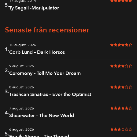
17 augusti 2014
6 av 6 i bet
5.
Ty Segall -Manipulator
Senaste från recensioner
10 augusti 2026
5 av 6 i bet
1.
Corb Lund – Dark Horses
9 augusti 2026
4 av 6 i bet
2.
Ceremony – Tell Me Your Dream
8 augusti 2026
4 av 6 i bet
3.
Trashcan Sinatras – Ever the Optimist
7 augusti 2026
5 av 6 i bet
4.
Shearwater – The New World
6 augusti 2026
3 av 6 i bet
5.
Family Stereo – The Thread