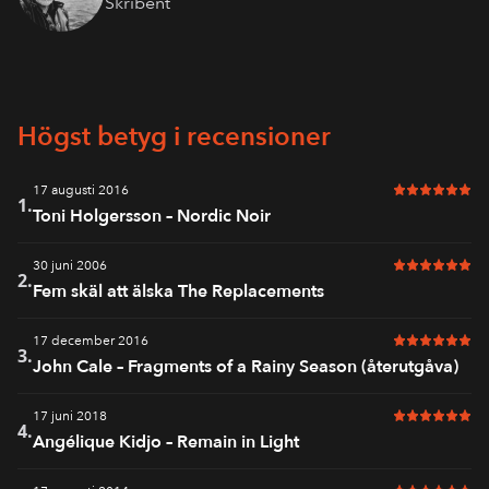
Skribent
Högst betyg i recensioner
17 augusti 2016
6 av 6 i bet
1.
Toni Holgersson – Nordic Noir
30 juni 2006
6 av 6 i bet
2.
Fem skäl att älska The Replacements
17 december 2016
6 av 6 i bet
3.
John Cale – Fragments of a Rainy Season (återutgåva)
17 juni 2018
6 av 6 i bet
4.
Angélique Kidjo – Remain in Light