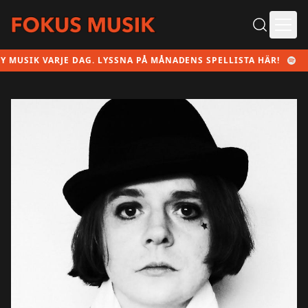
Ope
K VARJE DAG. LYSSNA PÅ MÅNADENS SPELLISTA HÄR!