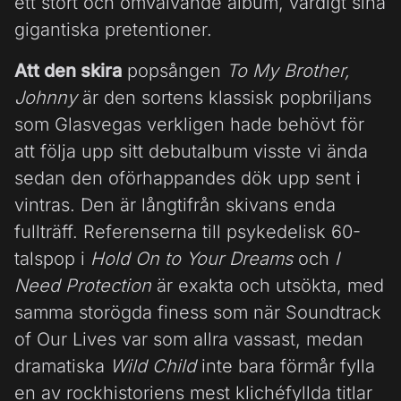
ett stort och omvälvande album, värdigt sina
gigantiska pretentioner.
Att den skira
popsången
To My Brother,
Johnny
är den sortens klassisk popbriljans
som Glasvegas verkligen hade behövt för
att följa upp sitt debutalbum visste vi ända
sedan den oförhappandes dök upp sent i
vintras. Den är långtifrån skivans enda
fullträff. Referenserna till psykedelisk 60-
talspop i
Hold On to Your Dreams
och
I
Need Protection
är exakta och utsökta, med
samma storögda finess som när Soundtrack
of Our Lives var som allra vassast, medan
dramatiska
Wild Child
inte bara förmår fylla
en av rockhistoriens mest klichéfyllda titlar