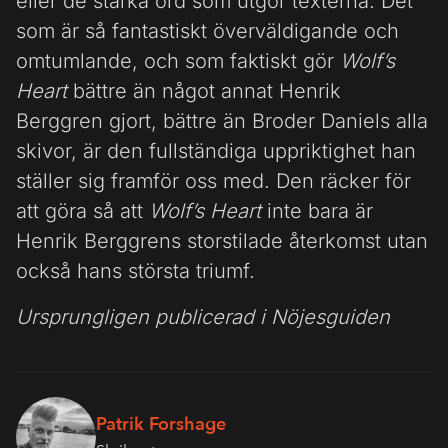
eller de starka ord som utgör texterna. Det
som är så fantastiskt överväldigande och
omtumlande, och som faktiskt gör
Wolf’s
Heart
bättre än något annat Henrik
Berggren gjort, bättre än Broder Daniels alla
skivor, är den fullständiga uppriktighet han
ställer sig framför oss med. Den räcker för
att göra så att
Wolf’s Heart
inte bara är
Henrik Berggrens storstilade återkomst utan
också hans största triumf.
Ursprungligen publicerad i Nöjesguiden
Patrik Forshage