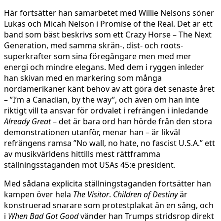
Här fortsätter han samarbetet med Willie Nelsons söner
Lukas och Micah Nelson i Promise of the Real. Det är ett
band som bäst beskrivs som ett Crazy Horse – The Next
Generation, med samma skrän-, dist- och roots-
superkrafter som sina föregångare men med mer
energi och mindre elegans. Med dem i ryggen inleder
han skivan med en markering som många
nordamerikaner känt behov av att göra det senaste året
– ”I’m a Canadian, by the way”, och även om han inte
riktigt vill ta ansvar för ordvalet i refrängen i inledande
Already Great
– det är bara ord han hörde från den stora
demonstrationen utanför, menar han – är likväl
refrängens ramsa ”No wall, no hate, no fascist U.S.A.” ett
av musikvärldens hittills mest rättframma
ställningsstaganden mot USAs 45:e president.
Med sådana explicita ställningstaganden fortsätter han
kampen över hela
The Visitor
.
Children of Destiny
är
konstruerad snarare som protestplakat än en sång, och
i
When Bad Got Good
vänder han Trumps stridsrop direkt