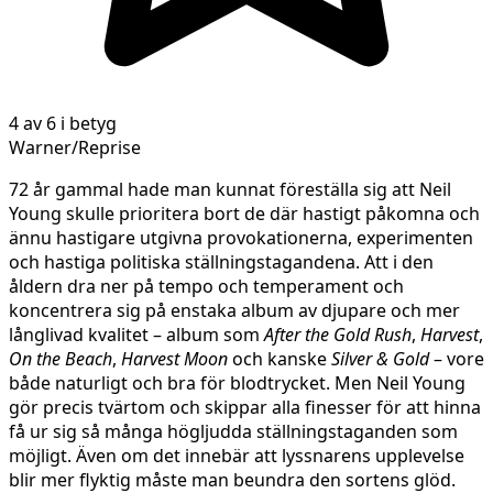
4 av 6 i betyg
Warner/Reprise
72 år gammal hade man kunnat föreställa sig att Neil
Young skulle prioritera bort de där hastigt påkomna och
ännu hastigare utgivna provokationerna, experimenten
och hastiga politiska ställningstagandena. Att i den
åldern dra ner på tempo och temperament och
koncentrera sig på enstaka album av djupare och mer
långlivad kvalitet – album som
After the Gold Rush
,
Harvest
,
On the Beach
,
Harvest Moon
och kanske
Silver & Gold
– vore
både naturligt och bra för blodtrycket. Men Neil Young
gör precis tvärtom och skippar alla finesser för att hinna
få ur sig så många högljudda ställningstaganden som
möjligt. Även om det innebär att lyssnarens upplevelse
blir mer flyktig måste man beundra den sortens glöd.