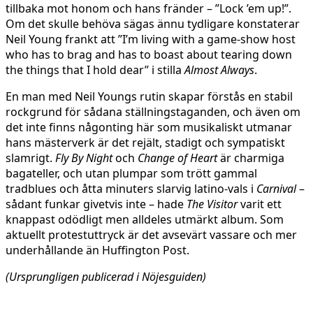
tillbaka mot honom och hans fränder – ”Lock ’em up!”.
Om det skulle behöva sägas ännu tydligare konstaterar
Neil Young frankt att ”I’m living with a game-show host
who has to brag and has to boast about tearing down
the things that I hold dear” i stilla
Almost Always
.
En man med Neil Youngs rutin skapar förstås en stabil
rockgrund för sådana ställningstaganden, och även om
det inte finns någonting här som musikaliskt utmanar
hans mästerverk är det rejält, stadigt och sympatiskt
slamrigt.
Fly By Night
och
Change of Heart
är charmiga
bagateller, och utan plumpar som trött gammal
tradblues och åtta minuters slarvig latino-vals i
Carnival
–
sådant funkar givetvis inte – hade
The Visitor
varit ett
knappast odödligt men alldeles utmärkt album. Som
aktuellt protestuttryck är det avsevärt vassare och mer
underhållande än Huffington Post.
(Ursprungligen publicerad i Nöjesguiden)