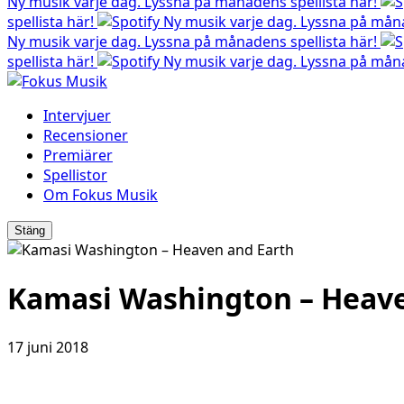
Ny musik varje dag. Lyssna på månadens spellista här!
spellista här!
Ny musik varje dag. Lyssna på måna
Ny musik varje dag. Lyssna på månadens spellista här!
spellista här!
Ny musik varje dag. Lyssna på måna
Intervjuer
Recensioner
Premiärer
Spellistor
Om Fokus Musik
Stäng
Kamasi Washington – Heave
17 juni 2018