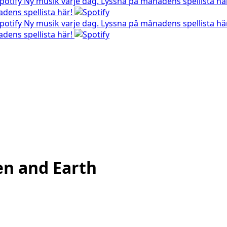
Ny musik varje dag. Lyssna på månadens spellista hä
dens spellista här!
Ny musik varje dag. Lyssna på månadens spellista hä
dens spellista här!
n and Earth