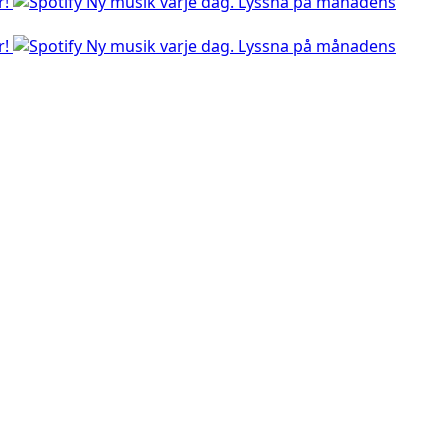
r!
Ny musik varje dag. Lyssna på månadens
r!
Ny musik varje dag. Lyssna på månadens