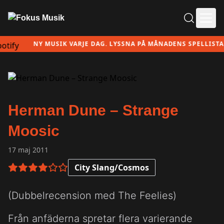
Ope
NY MUSIK VARJE DAG. LYSSNA PÅ MÅNADENS SPELLISTA HÄ
Herman Dune – Strange
Moosic
17 maj 2011
City Slang/Cosmos
4 av 6 i betyg
(Dubbelrecension med The Feelies)
Från anfäderna spretar flera varierande