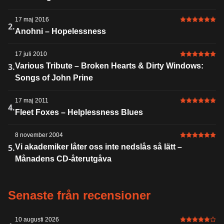
17 maj 2016
6 av 6 i bet
2.
Anohni – Hopelessness
17 juli 2010
6 av 6 i bet
3.
Various Tribute – Broken Hearts & Dirty Windows:
Songs of John Prine
17 maj 2011
6 av 6 i bet
4.
Fleet Foxes – Helplessness Blues
8 november 2004
6 av 6 i bet
5.
Vi akademiker låter oss inte nedslås så lätt –
Månadens CD-återutgåva
Senaste från recensioner
10 augusti 2026