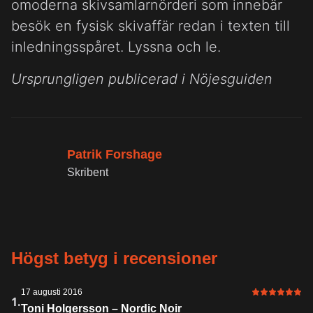
omoderna skivsamlarnörderi som innebär
besök en fysisk skivaffär redan i texten till
inledningsspåret. Lyssna och le.
Ursprungligen publicerad i Nöjesguiden
Patrik Forshage
Skribent
Högst betyg i recensioner
17 augusti 2016
6 av 6 i bet
1.
Toni Holgersson – Nordic Noir