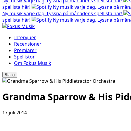
Ny musik varje dag. Lyssna på månadens spellista här!
spellista här!
Ny musik varje dag. Lyssna på måna
Ny musik varje dag. Lyssna på månadens spellista här!
spellista här!
Ny musik varje dag. Lyssna på måna
Intervjuer
Recensioner
Premiärer
Spellistor
Om Fokus Musik
Stäng
Grandma Sparrow & His Pid
17 juli 2014