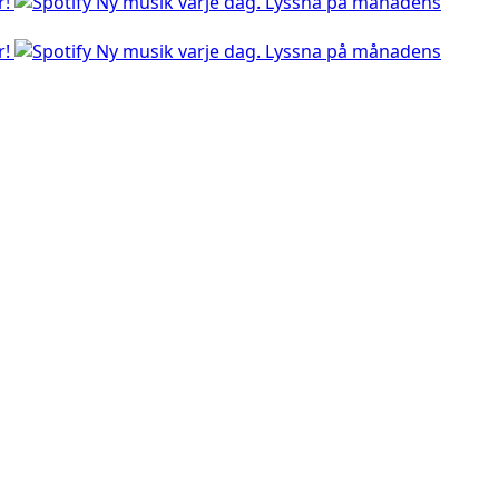
r!
Ny musik varje dag. Lyssna på månadens
r!
Ny musik varje dag. Lyssna på månadens