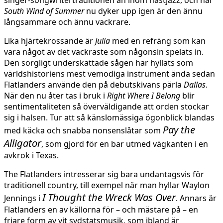
South Wind of Summer
nu dyker upp igen är den ännu
långsammare och ännu vackrare.
Lika hjärtekrossande är
Julia
med en refräng som kan
vara något av det vackraste som någonsin spelats in.
Den sorgligt underskattade sågen har hyllats som
världshistoriens mest vemodiga instrument ända sedan
Flatlanders använde den på debutskivans pärla
Dallas
.
När den nu åter tas i bruk i
Right Where I Belong
blir
sentimentaliteten så överväldigande att orden stockar
sig i halsen. Tur att så känslomässiga ögonblick blandas
Pay the
med käcka och snabba nonsenslåtar som
Alligator
, som gjord för en bar utmed vägkanten i en
avkrok i Texas.
The Flatlanders intresserar sig bara undantagsvis för
traditionell country, till exempel när man hyllar Waylon
I Thought the Wreck Was Over
Jennings i
. Annars är
Flatlanders en av källorna för – och mästare på – en
friare form av vit sydstatsmusik, som ibland är