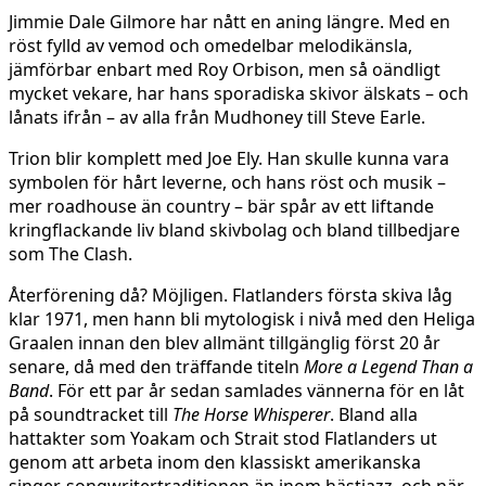
Jimmie Dale Gilmore har nått en aning längre. Med en
röst fylld av vemod och omedelbar melodikänsla,
jämförbar enbart med Roy Orbison, men så oändligt
mycket vekare, har hans sporadiska skivor älskats – och
lånats ifrån – av alla från Mudhoney till Steve Earle.
Trion blir komplett med Joe Ely. Han skulle kunna vara
symbolen för hårt leverne, och hans röst och musik –
mer roadhouse än country – bär spår av ett liftande
kringflackande liv bland skivbolag och bland tillbedjare
som The Clash.
Återförening då? Möjligen. Flatlanders första skiva låg
klar 1971, men hann bli mytologisk i nivå med den Heliga
Graalen innan den blev allmänt tillgänglig först 20 år
senare, då med den träffande titeln
More a Legend Than a
Band
. För ett par år sedan samlades vännerna för en låt
på soundtracket till
The Horse Whisperer
. Bland alla
hattakter som Yoakam och Strait stod Flatlanders ut
genom att arbeta inom den klassiskt amerikanska
singer-songwritertraditionen än inom hästjazz, och när