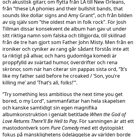
och akustisk gitarr, om flytta från LA till New Orleans,
från ”these LA phonies and their bullshit bands, that
sounds like dollar signs and Amy Grant”, och från bilden
av sig själv som ”the oldest man in folk rock”. För Josh
Tillman dissar konsekvent de album han gav ut under
sitt riktiga namn som falska och tillgjorda, till skillnad
från de tre han gjort som Father John Misty. Men från en
ironiker och cyniker av rang går sådant förstås inte att
ta riktigt på allvar, och hans gudomliga komedi är
proppfylld av svärtad humor, överdrifter och rena
skrönor, som när han citerar sin pappas sista ord, ”It’s
like my father said before he croaked / ’Son, you’re
killing me’ and ’That’s all, folks!'”.
”Try something less ambitious the next time you get
bored, o my Lord”, sammanfattar han hela skapelsen
och kanske samtidigt sin egen magnifika
albumkonstruktion i genialt betitlade
When the God of
Love Returns There’ll Be Hell to Pay
. För sanningen är att ett
mastodontverk som
Pure Comedy
med ett dystopiskt
fokus på mänsklighetens ödeläggelse av världen borde