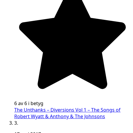
6 av 6 i betyg
The Unthanks – Diversions Vol 1 – The Songs of
Robert Wyatt & Anthony & The Johnsons
3.