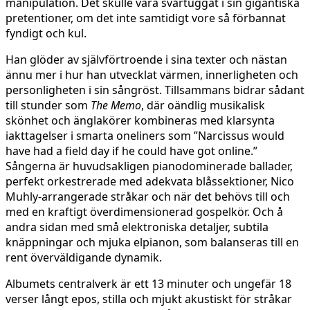
manipulation. Det skulle vara svårtuggat i sin gigantiska
pretentioner, om det inte samtidigt vore så förbannat
fyndigt och kul.
Han glöder av självförtroende i sina texter och nästan
ännu mer i hur han utvecklat värmen, innerligheten och
personligheten i sin sångröst. Tillsammans bidrar sådant
till stunder som
The Memo
, där oändlig musikalisk
skönhet och änglakörer kombineras med klarsynta
iakttagelser i smarta oneliners som ”Narcissus would
have had a field day if he could have got online.”
Sångerna är huvudsakligen pianodominerade ballader,
perfekt orkestrerade med adekvata blåssektioner, Nico
Muhly-arrangerade stråkar och när det behövs till och
med en kraftigt överdimensionerad gospelkör. Och å
andra sidan med små elektroniska detaljer, subtila
knäppningar och mjuka elpianon, som balanseras till en
rent överväldigande dynamik.
Albumets centralverk är ett 13 minuter och ungefär 18
verser långt epos, stilla och mjukt akustiskt för stråkar