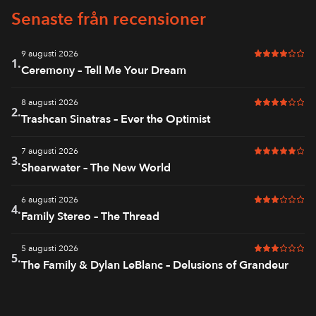
Senaste från recensioner
9 augusti 2026
4 av 6 i bet
1.
Ceremony – Tell Me Your Dream
8 augusti 2026
4 av 6 i bet
2.
Trashcan Sinatras – Ever the Optimist
7 augusti 2026
5 av 6 i bet
3.
Shearwater – The New World
6 augusti 2026
3 av 6 i bet
4.
Family Stereo – The Thread
5 augusti 2026
3 av 6 i bet
5.
The Family & Dylan LeBlanc – Delusions of Grandeur