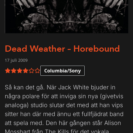
Dead Weather – Horebound
17 juli 2009
Columbia/Sony
4 av 6 i betyg
Så kan det gå. När Jack White bjuder in
några polare för att inviga sin nya (givetvis
analoga) studio slutar det med att han vips
sitter han där med ännu ett fullfjädrat band
att spela med. Den här gången står Alison
Mosshart från The Kills för det vokala