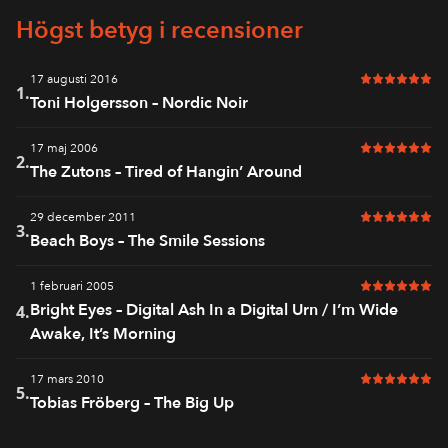
Högst betyg i recensioner
17 augusti 2016
6 av 6 i bet
1.
Toni Holgersson – Nordic Noir
17 maj 2006
6 av 6 i bet
2.
The Zutons – Tired of Hangin’ Around
29 december 2011
6 av 6 i bet
3.
Beach Boys – The Smile Sessions
1 februari 2005
6 av 6 i bet
Bright Eyes – Digital Ash In a Digital Urn / I’m Wide
4.
Awake, It’s Morning
17 mars 2010
6 av 6 i bet
5.
Tobias Fröberg – The Big Up