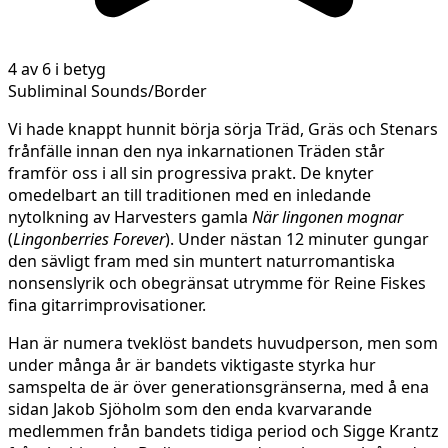
4 av 6 i betyg
Subliminal Sounds/Border
Vi hade knappt hunnit börja sörja Träd, Gräs och Stenars
frånfälle innan den nya inkarnationen Träden står
framför oss i all sin progressiva prakt. De knyter
omedelbart an till traditionen med en inledande
nytolkning av Harvesters gamla
När lingonen mognar
(
Lingonberries Forever
). Under nästan 12 minuter gungar
den sävligt fram med sin muntert naturromantiska
nonsenslyrik och obegränsat utrymme för Reine Fiskes
fina gitarrimprovisationer.
Han är numera tveklöst bandets huvudperson, men som
under många år är bandets viktigaste styrka hur
samspelta de är över generationsgränserna, med å ena
sidan Jakob Sjöholm som den enda kvarvarande
medlemmen från bandets tidiga period och Sigge Krantz