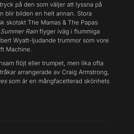
intryck på den som väljer att lyssna på
blir bilden en helt annan. Stora
isk skotskt The Mamas & The Papas
n
Summer Rain
flyger iväg i flummiga
 Robert Wyatt-ljudande trummor som vore
oft Machine.
sam flöjt eller trumpet, men lika ofta
stråkar arrangerade av Craig Armstrong,
ves
som är en mångfacetterad skönhets