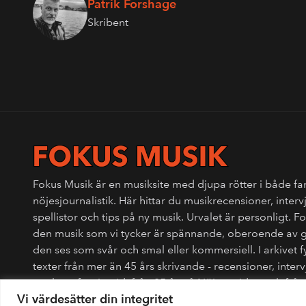
Patrik Forshage
Skribent
Fokus Musik är en musiksite med djupa rötter i både fa
nöjesjournalistik. Här hittar du musikrecensioner, interv
spellistor och tips på ny musik. Urvalet är personligt. 
den musik som vi tycker är spännande, oberoende av 
den ses som svår och smal eller kommersiell. I arkivet 
texter från mer än 45 års skrivande - recensioner, interv
punkens fanzinetid, från 25 år på Nöjesguiden och fr
Vi värdesätter din integritet