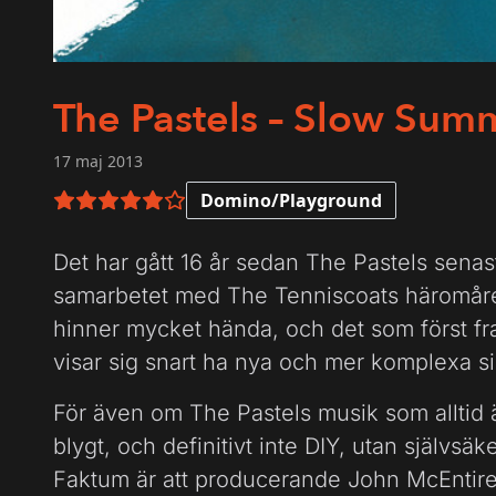
The Pastels – Slow Summ
17 maj 2013
Domino/Playground
5 av 6 i betyg
Det har gått 16 år sedan The Pastels senas
samarbetet med The Tenniscoats häromåret
hinner mycket hända, och det som först fra
visar sig snart ha nya och mer komplexa si
För även om The Pastels musik som alltid är 
blygt, och definitivt inte DIY, utan självsäk
Faktum är att producerande John McEntire 