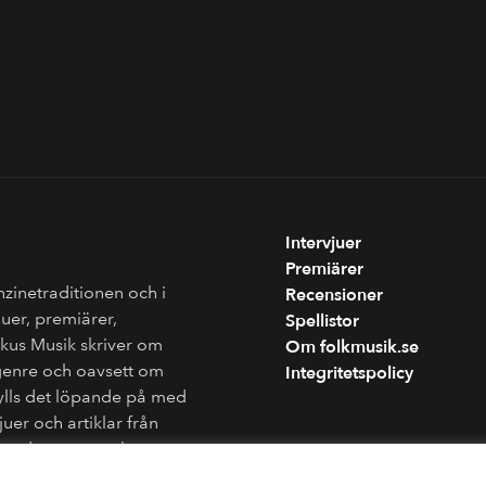
Intervjuer
Premiärer
nzinetraditionen och i
Recensioner
juer, premiärer,
Spellistor
Fokus Musik skriver om
Om folkmusik.se
genre och oavsett om
Integritetspolicy
fylls det löpande på med
juer och artiklar från
ån andra sammanhang.