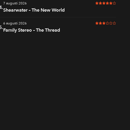
7 augusti 2026
5 av 6 i betyg
4.
Shearwater – The New World
6 augusti 2026
3 av 6 i betyg
5.
Family Stereo – The Thread