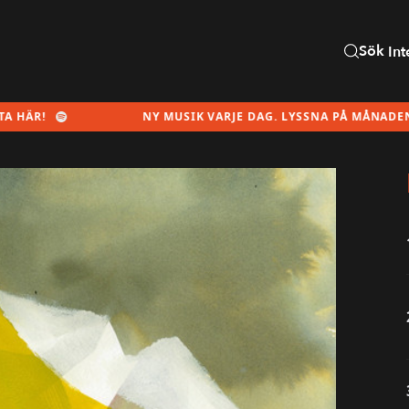
Sök
Int
NY MUSIK VARJE DAG. LYSSNA PÅ MÅNADENS SPELLIST