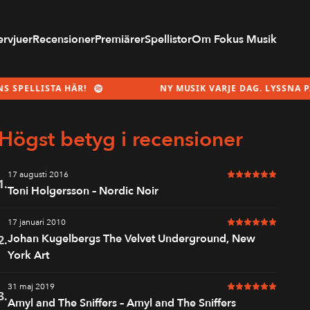
ervjuer
Recensioner
Premiärer
Spellistor
Om Fokus Musik
A HÄR!
NY MUSIK VARJE DAG. LYSSNA PÅ MÅNADEN
Högst betyg i recensioner
17 augusti 2016
6 av 6 i betyg
1.
Toni Holgersson – Nordic Noir
17 januari 2010
6 av 6 i betyg
Johan Kugelbergs The Velvet Underground, New
2.
York Art
31 maj 2019
6 av 6 i betyg
3.
Amyl and The Sniffers – Amyl and The Sniffers