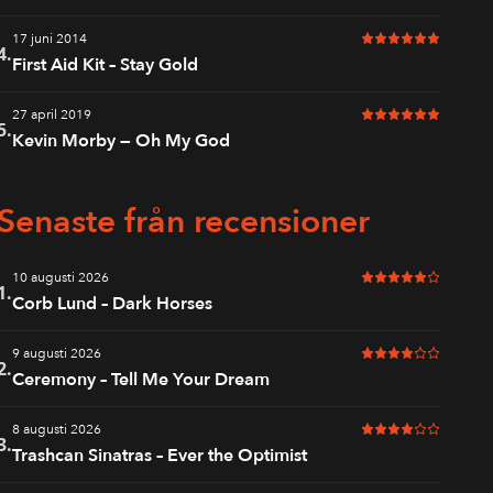
17 juni 2014
6 av 6 i betyg
4.
First Aid Kit – Stay Gold
27 april 2019
6 av 6 i betyg
5.
Kevin Morby — Oh My God
Senaste från recensioner
10 augusti 2026
5 av 6 i betyg
1.
Corb Lund – Dark Horses
9 augusti 2026
4 av 6 i betyg
2.
Ceremony – Tell Me Your Dream
8 augusti 2026
4 av 6 i betyg
3.
Trashcan Sinatras – Ever the Optimist