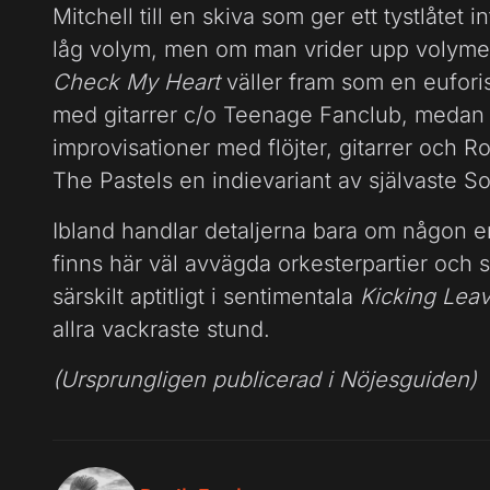
Mitchell till en skiva som ger ett tystlåtet 
låg volym, men om man vrider upp volymen 
Check My Heart
väller fram som en eufor
med gitarrer c/o Teenage Fanclub, meda
improvisationer med flöjter, gitarrer och
The Pastels en indievariant av självaste S
Ibland handlar detaljerna bara om någon en
finns här väl avvägda orkesterpartier och 
särskilt aptitligt i sentimentala
Kicking Lea
allra vackraste stund.
(Ursprungligen publicerad i Nöjesguiden)