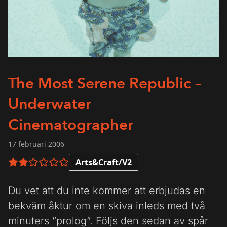
The Most Serene Republic –
Underwater
Cinematographer
17 februari 2006
Arts&Craft/V2
2 av 6 i betyg
Du vet att du inte kommer att erbjudas en
bekväm åktur om en skiva inleds med två
minuters ”prolog”. Följs den sedan av spår