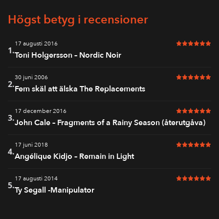
Högst betyg i recensioner
17 augusti 2016
6 av 6 i bet
1.
Toni Holgersson – Nordic Noir
30 juni 2006
6 av 6 i bet
2.
Fem skäl att älska The Replacements
17 december 2016
6 av 6 i bet
3.
John Cale – Fragments of a Rainy Season (återutgåva)
17 juni 2018
6 av 6 i bet
4.
Angélique Kidjo – Remain in Light
17 augusti 2014
6 av 6 i bet
5.
Ty Segall -Manipulator