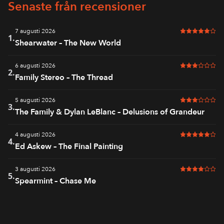
Senaste från recensioner
7 augusti 2026
5 av 6 i bet
1.
Shearwater – The New World
6 augusti 2026
3 av 6 i bet
2.
Family Stereo – The Thread
5 augusti 2026
3 av 6 i bet
3.
The Family & Dylan LeBlanc – Delusions of Grandeur
4 augusti 2026
5 av 6 i bet
4.
Ed Askew – The Final Painting
3 augusti 2026
4 av 6 i bet
5.
Spearmint – Chase Me