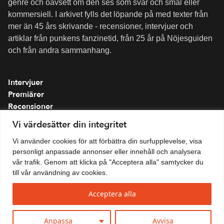
genre och oavsett om den ses som svår och smal eller
kommersiell. I arkivet fylls det löpande på med texter från
mer än 45 års skrivande - recensioner, intervjuer och
artiklar från punkens fanzinetid, från 25 år på Nöjesguiden
och från andra sammanhang.
Intervjuer
Premiärer
Recensioner
Spellistor
Vi värdesätter din integritet
Om folkmusik.se
Vi använder cookies för att förbättra din surfupplevelse, visa
Integritetspolicy
personligt anpassade annonser eller innehåll och analysera
vår trafik. Genom att klicka på "Acceptera alla" samtycker du
till vår användning av cookies.
Acceptera alla
Anpassa
Avvisa