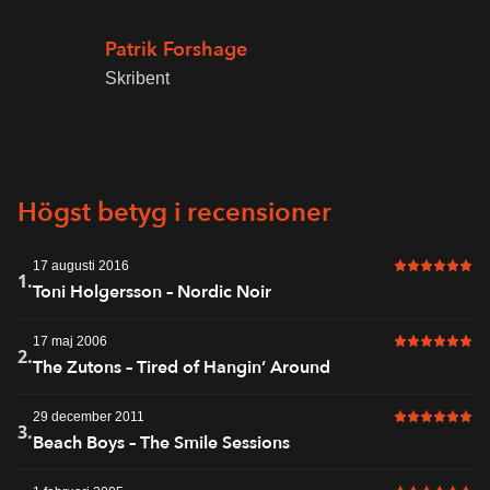
Patrik Forshage
Skribent
Högst betyg i recensioner
17 augusti 2016
6 av 6 i bet
1.
Toni Holgersson – Nordic Noir
17 maj 2006
6 av 6 i bet
2.
The Zutons – Tired of Hangin’ Around
29 december 2011
6 av 6 i bet
3.
Beach Boys – The Smile Sessions