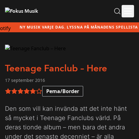
Ope
NY MUSIK VARJE DAG. LYSSNA PÅ MÅNADENS SPELLISTA HÄ
Teenage Fanclub – Here
17 september 2016
Pema/Border
5 av 6 i betyg
Den som vill kan invända att det inte hänt
så mycket i Teenage Fanclubs värld. På
deras tionde album – men bara det andra
under det senaste decenniet – är alla