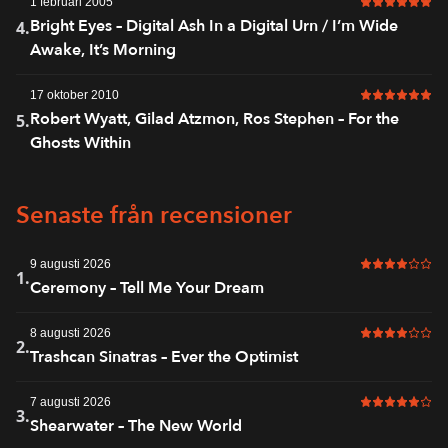
1 februari 2005
6 av 6 i bet
Bright Eyes – Digital Ash In a Digital Urn / I’m Wide
4.
Awake, It’s Morning
17 oktober 2010
6 av 6 i bet
Robert Wyatt, Gilad Atzmon, Ros Stephen – For the
5.
Ghosts Within
Senaste från recensioner
9 augusti 2026
4 av 6 i bet
1.
Ceremony – Tell Me Your Dream
8 augusti 2026
4 av 6 i bet
2.
Trashcan Sinatras – Ever the Optimist
7 augusti 2026
5 av 6 i bet
3.
Shearwater – The New World