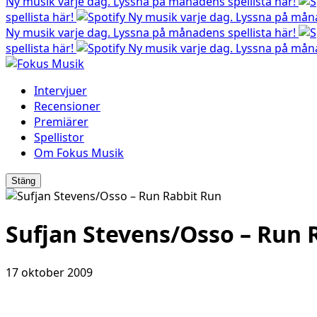
Ny musik varje dag. Lyssna på månadens spellista här!
spellista här!
Ny musik varje dag. Lyssna på måna
Ny musik varje dag. Lyssna på månadens spellista här!
spellista här!
Ny musik varje dag. Lyssna på måna
Intervjuer
Recensioner
Premiärer
Spellistor
Om Fokus Musik
Stäng
Sufjan Stevens/Osso – Run 
17 oktober 2009