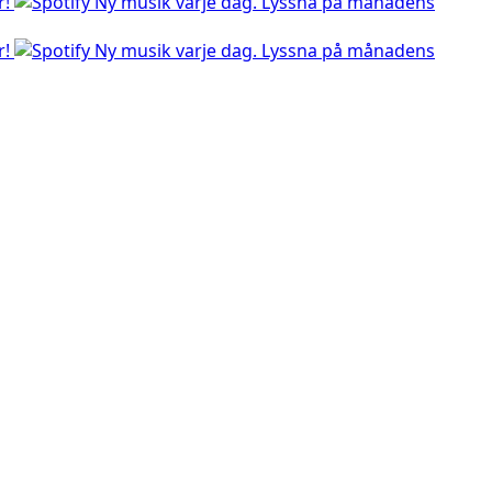
r!
Ny musik varje dag. Lyssna på månadens
r!
Ny musik varje dag. Lyssna på månadens