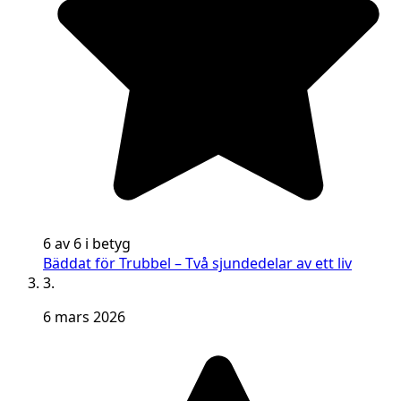
6 av 6 i betyg
Bäddat för Trubbel – Två sjundedelar av ett liv
3.
6 mars 2026