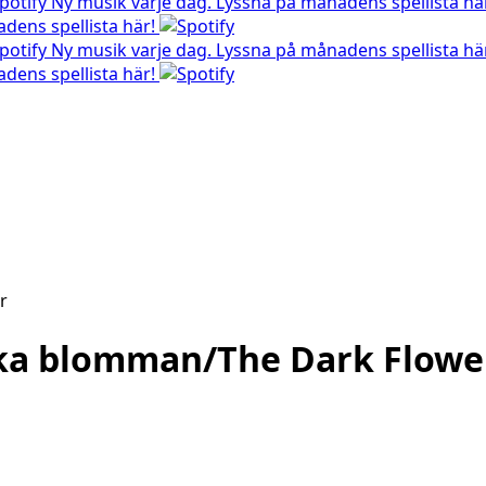
Ny musik varje dag. Lyssna på månadens spellista hä
dens spellista här!
Ny musik varje dag. Lyssna på månadens spellista hä
dens spellista här!
rka blomman/The Dark Flowe