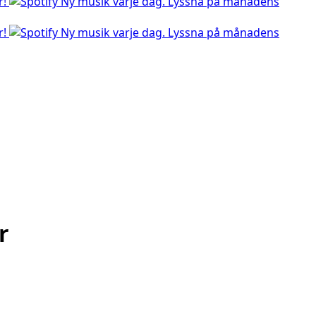
r!
Ny musik varje dag. Lyssna på månadens
r!
Ny musik varje dag. Lyssna på månadens
r