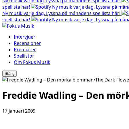
Ny musik varje dag. Lyssna på månadens spellista här!
spellista här!
Ny musik varje dag. Lyssna på måna
Ny musik varje dag. Lyssna på månadens spellista här!
spellista här!
Ny musik varje dag. Lyssna på måna
Intervjuer
Recensioner
Premiärer
Spellistor
Om Fokus Musik
Stäng
Freddie Wadling – Den mö
17 januari 2009