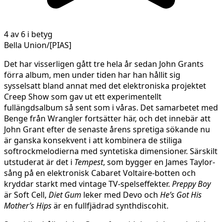
4 av 6 i betyg
Bella Union/[PIAS]
Det har visserligen gått tre hela år sedan John Grants
förra album, men under tiden har han hållit sig
sysselsatt bland annat med det elektroniska projektet
Creep Show som gav ut ett experimentellt
fullängdsalbum så sent som i våras. Det samarbetet med
Benge från Wrangler fortsätter här, och det innebär att
John Grant efter de senaste årens spretiga sökande nu
är ganska konsekvent i att kombinera de stiliga
softrockmelodierna med syntetiska dimensioner. Särskilt
utstuderat är det i
Tempest
, som bygger en James Taylor-
sång på en elektronisk Cabaret Voltaire-botten och
kryddar starkt med vintage TV-spelseffekter.
Preppy Boy
är Soft Cell,
Diet Gum
leker med Devo och
He’s Got His
Mother’s Hips
är en fullfjädrad synthdiscohit.