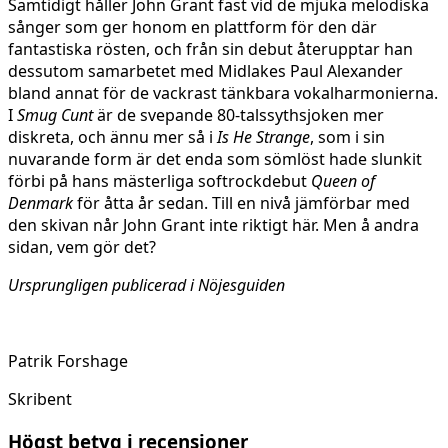
Samtidigt håller John Grant fast vid de mjuka melodiska
sånger som ger honom en plattform för den där
fantastiska rösten, och från sin debut återupptar han
dessutom samarbetet med Midlakes Paul Alexander
bland annat för de vackrast tänkbara vokalharmonierna.
I
Smug Cunt
är de svepande 80-talssythsjoken mer
diskreta, och ännu mer så i
Is He Strange
, som i sin
nuvarande form är det enda som sömlöst hade slunkit
förbi på hans mästerliga softrockdebut
Queen of
Denmark
för åtta år sedan. Till en nivå jämförbar med
den skivan når John Grant inte riktigt här. Men å andra
sidan, vem gör det?
Ursprungligen publicerad i Nöjesguiden
Patrik Forshage
Skribent
Högst betyg i recensioner