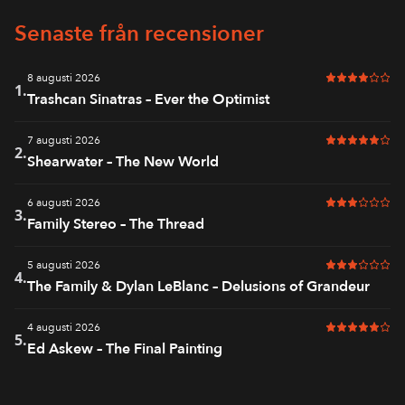
Senaste från recensioner
8 augusti 2026
4 av 6 i bet
1.
Trashcan Sinatras – Ever the Optimist
7 augusti 2026
5 av 6 i bet
2.
Shearwater – The New World
6 augusti 2026
3 av 6 i bet
3.
Family Stereo – The Thread
5 augusti 2026
3 av 6 i bet
4.
The Family & Dylan LeBlanc – Delusions of Grandeur
4 augusti 2026
5 av 6 i bet
5.
Ed Askew – The Final Painting