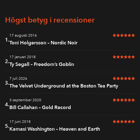
Högst betyg i recensioner
17 augusti 2016
6 av 6 i bet
1.
Toni Holgersson – Nordic Noir
17 januari 2018
6 av 6 i bet
2.
Ty Segall – Freedom’s Goblin
7 juli 2026
6 av 6 i bet
3.
The Velvet Underground at the Boston Tea Party
3 september 2020
6 av 6 i bet
4.
Bill Callahan – Gold Record
17 juni 2018
6 av 6 i bet
5.
Kamasi Washington – Heaven and Earth