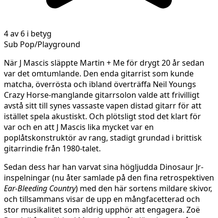
4 av 6 i betyg
Sub Pop/Playground
När J Mascis släppte Martin + Me för drygt 20 år sedan
var det omtumlande. Den enda gitarrist som kunde
matcha, överrösta och ibland överträffa Neil Youngs
Crazy Horse-manglande gitarrsolon valde att frivilligt
avstå sitt till synes vassaste vapen distad gitarr för att
istället spela akustiskt. Och plötsligt stod det klart för
var och en att J Mascis lika mycket var en
poplåtskonstruktör av rang, stadigt grundad i brittisk
gitarrindie från 1980-talet.
Sedan dess har han varvat sina högljudda Dinosaur Jr-
inspelningar (nu åter samlade på den fina retrospektiven
Ear-Bleeding Country
) med den här sortens mildare skivor,
och tillsammans visar de upp en mångfacetterad och
stor musikalitet som aldrig upphör att engagera. Zoë