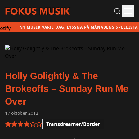
Ope
NY MUSIK VARJE DAG. LYSSNA PÅ MÅNADENS SPELLISTA HÄ
Holly Golightly & The
Brokeoffs – Sunday Run Me
Over
17 oktober 2012
Transdreamer/Border
4 av 6 i betyg