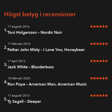
Högst betyg i recensioner
17 augusti 2016
6 av 6 i bet
1.
Toni Holgersson – Nordic Noir
17 februari 2015
6 av 6 i bet
2.
Father John Misty – I Love You, Honeybear
17 april 2012
6 av 6 i bet
3.
Jack White – Blunderbuss
15 februari 2025
6 av 6 i bet
4.
Ron Pope – American Man, American Music
17 augusti 2013
6 av 6 i bet
5.
Ty Segall – Sleeper