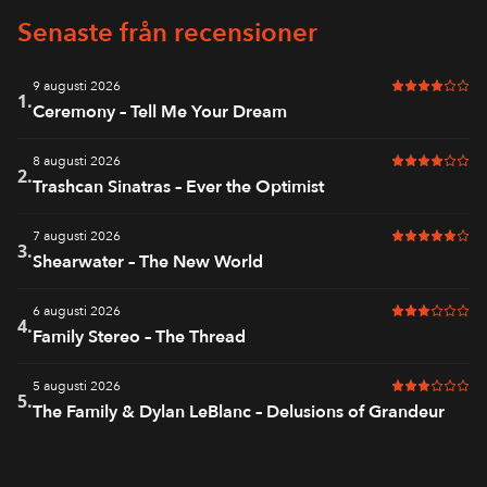
Senaste från recensioner
9 augusti 2026
4 av 6 i bet
1.
Ceremony – Tell Me Your Dream
8 augusti 2026
4 av 6 i bet
2.
Trashcan Sinatras – Ever the Optimist
7 augusti 2026
5 av 6 i bet
3.
Shearwater – The New World
6 augusti 2026
3 av 6 i bet
4.
Family Stereo – The Thread
5 augusti 2026
3 av 6 i bet
5.
The Family & Dylan LeBlanc – Delusions of Grandeur