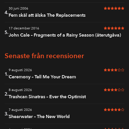
30 juni 2006
6 av 6 i bet
4.
Fem skäl att älska The Replacements
17 december 2016
6 av 6 i bet
5.
John Cale – Fragments of a Rainy Season (återutgåva)
Senaste från recensioner
9 augusti 2026
4 av 6 i bet
1.
Ceremony – Tell Me Your Dream
8 augusti 2026
4 av 6 i bet
2.
Trashcan Sinatras – Ever the Optimist
7 augusti 2026
5 av 6 i bet
3.
Shearwater – The New World