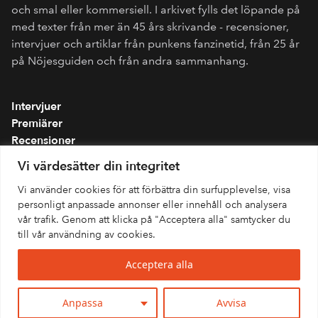
och smal eller kommersiell. I arkivet fylls det löpande på
med texter från mer än 45 års skrivande - recensioner,
intervjuer och artiklar från punkens fanzinetid, från 25 år
på Nöjesguiden och från andra sammanhang.
Intervjuer
Premiärer
Recensioner
Spellistor
Vi värdesätter din integritet
Om folkmusik.se
Vi använder cookies för att förbättra din surfupplevelse, visa
Integritetspolicy
personligt anpassade annonser eller innehåll och analysera
vår trafik. Genom att klicka på "Acceptera alla" samtycker du
till vår användning av cookies.
Acceptera alla
Anpassa
Avvisa
© 2026 Fokus Musik · All rights reserved