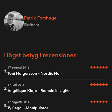
Patrik Forshage
Skribent
Högst betyg i recensioner
17 augusti 2016
6 av 6 i bet
1.
Toni Holgersson – Nordic Noir
17 juni 2018
6 av 6 i bet
2.
Angélique Kidjo – Remain in Light
17 augusti 2014
6 av 6 i bet
3.
Ty Segall -Manipulator