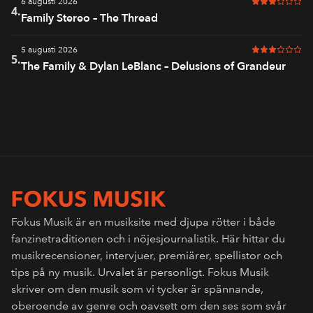
6 augusti 2026
3 av 6 i bet
4.
Family Stereo – The Thread
5 augusti 2026
3 av 6 i bet
5.
The Family & Dylan LeBlanc – Delusions of Grandeur
Fokus Musik är en musiksite med djupa rötter i både
fanzinetraditionen och i nöjesjournalistik. Här hittar du
musikrecensioner, intervjuer, premiärer, spellistor och
tips på ny musik. Urvalet är personligt. Fokus Musik
skriver om den musik som vi tycker är spännande,
oberoende av genre och oavsett om den ses som svår