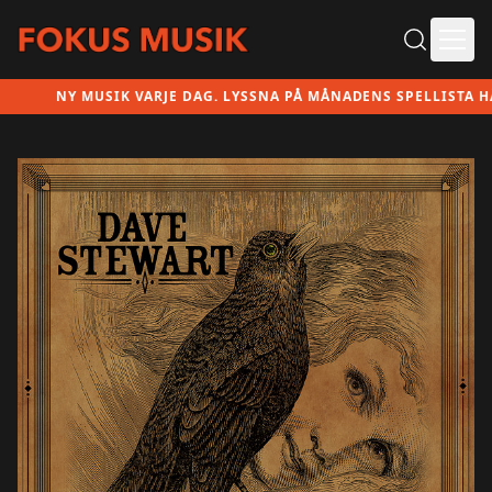
Ope
NY MUSIK VARJE DAG. LYSSNA PÅ MÅNADENS SPELLISTA HÄR!